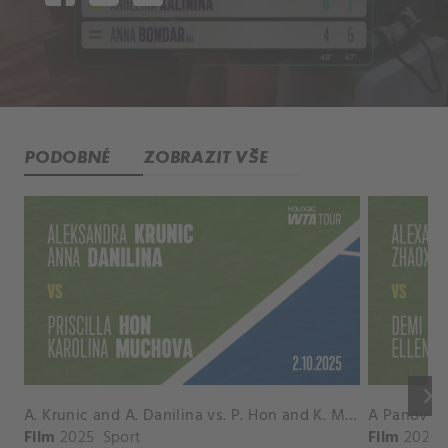
PODOBNÉ
ZOBRAZIT VŠE
keyboard_arrow_right
A. Krunic and A. Danilina vs. P. Hon and K. Muchova Match Highlights - BEIJING_Capital Group Diamond ( October 02, 2025)
Film
2025
Sport
Film
2026