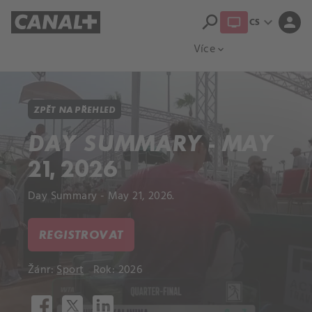
search
expand_more
person
CS
Přehled titulů
Apple TV
Moloch
Více
expand_more
ZPĚT NA PŘEHLED
DAY SUMMARY - MAY
21, 2026
Day Summary - May 21, 2026.
REGISTROVAT
Žánr:
Sport
Rok: 2026