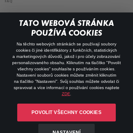
FAQ
Můj účet
TATO WEBOVÁ STRÁNKA
Důležité odkazy
POUŽÍVÁ COOKIES
Na těchto webových stránkách se používají soubory
facebook
instagram
cookies či jiné identifikátory z funkčních, statistických
a marketingových důvodů, jakož i pro účely zobrazování
personalizovaného obsahu. Kliknutím na tlačítko "Povolit
youtube
všechny cookies" souhlasíte s používáním cookies.
Nastavení souborů cookies můžete změnit kliknutím
na tlačítko "Nastavení". Svůj souhlas můžete odvolat či
spravovat a více informací o používání cookies najdete
ZDE
.
Canal+ Luxembourg S. à r.l. se sídlem Rue Albert Borschette 4,
L-1246 Luxembourg R.C.S.
POVOLIT VŠECHNY COOKIES
Luxembourg: B 87.905
Všechna práva vyhrazena
NASTAVENÍ