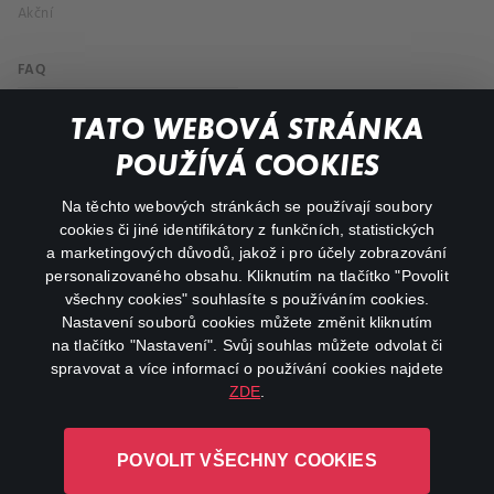
Akční
FAQ
Můj účet
TATO WEBOVÁ STRÁNKA
Důležité odkazy
POUŽÍVÁ COOKIES
Na těchto webových stránkách se používají soubory
facebook
instagram
cookies či jiné identifikátory z funkčních, statistických
a marketingových důvodů, jakož i pro účely zobrazování
personalizovaného obsahu. Kliknutím na tlačítko "Povolit
youtube
všechny cookies" souhlasíte s používáním cookies.
Nastavení souborů cookies můžete změnit kliknutím
na tlačítko "Nastavení". Svůj souhlas můžete odvolat či
spravovat a více informací o používání cookies najdete
ZDE
.
Canal+ Luxembourg S. à r.l. se sídlem Rue Albert Borschette 4,
L-1246 Luxembourg R.C.S.
POVOLIT VŠECHNY COOKIES
Luxembourg: B 87.905