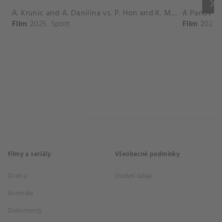
keyboard_arrow_right
A. Krunic and A. Danilina vs. P. Hon and K. Muchova Match Highlights - BEIJING_Capital Group Diamond ( October 02, 2025)
Film
2025
Sport
Film
2026
Filmy a seriály
Všeobecné podmínky
Drama
Osobní údaje
Komedie
Dokumenty