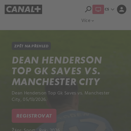
search
expand_more
person
CS
Přehled titulů
Apple TV
Moloch
Více
expand_more
ZPĚT NA PŘEHLED
DEAN HENDERSON
TOP GK SAVES VS.
MANCHESTER CITY
Dean Henderson Top Gk Saves vs. Manchester
City, 05/13/2026.
REGISTROVAT
Žánr:
Sport
Rok: 2026