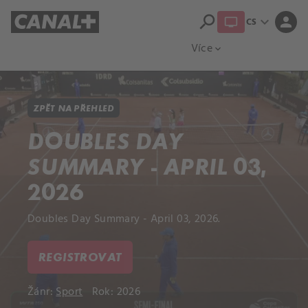
search
expand_more
person
CS
Přehled titulů
Apple TV
Moloch
Více
expand_more
ZPĚT NA PŘEHLED
DOUBLES DAY
SUMMARY - APRIL 03,
2026
Doubles Day Summary - April 03, 2026.
REGISTROVAT
Žánr:
Sport
Rok: 2026