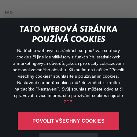
FAQ
Můj účet
TATO WEBOVÁ STRÁNKA
Důležité odkazy
POUŽÍVÁ COOKIES
Na těchto webových stránkách se používají soubory
facebook
instagram
cookies či jiné identifikátory z funkčních, statistických
a marketingových důvodů, jakož i pro účely zobrazování
personalizovaného obsahu. Kliknutím na tlačítko "Povolit
youtube
všechny cookies" souhlasíte s používáním cookies.
Nastavení souborů cookies můžete změnit kliknutím
na tlačítko "Nastavení". Svůj souhlas můžete odvolat či
spravovat a více informací o používání cookies najdete
ZDE
.
Canal+ Luxembourg S. à r.l. se sídlem Rue Albert Borschette 4,
L-1246 Luxembourg R.C.S.
POVOLIT VŠECHNY COOKIES
Luxembourg: B 87.905
Všechna práva vyhrazena