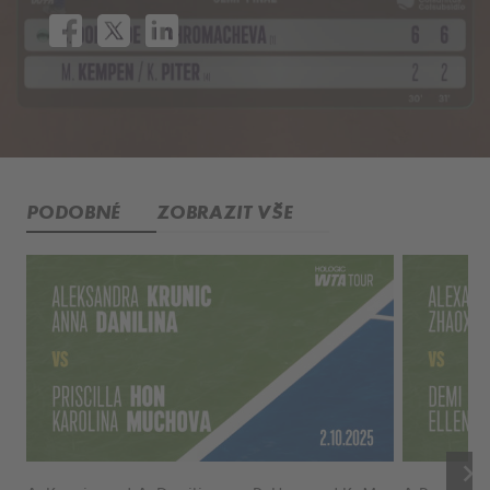
PODOBNÉ
ZOBRAZIT VŠE
keyboard_arrow_right