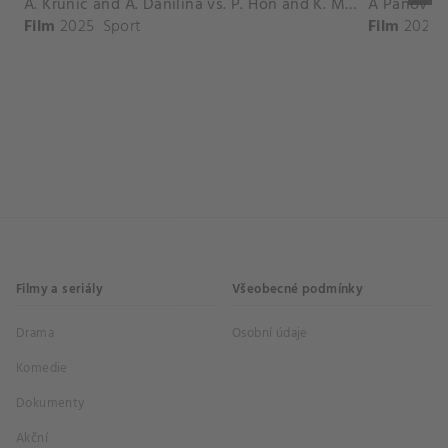
A. Krunic and A. Danilina vs. P. Hon and K. Muchova Match Highlights - BEIJING_Capital Group Diamond ( October 02, 2025)
Film
2025
Sport
Film
2026
Filmy a seriály
Všeobecné podmínky
Drama
Osobní údaje
Komedie
Dokumenty
Akční