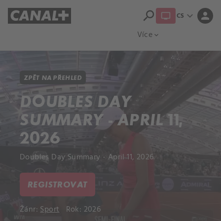
search
expand_more
person
CS
Přehled titulů
Apple TV
Moloch
Více
expand_more
ZPĚT NA PŘEHLED
DOUBLES DAY
SUMMARY - APRIL 11,
2026
Doubles Day Summary - April 11, 2026.
REGISTROVAT
Žánr:
Sport
Rok: 2026