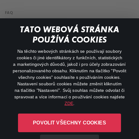
FAQ
Můj účet
TATO WEBOVÁ STRÁNKA
Důležité odkazy
POUŽÍVÁ COOKIES
Na těchto webových stránkách se používají soubory
facebook
instagram
cookies či jiné identifikátory z funkčních, statistických
a marketingových důvodů, jakož i pro účely zobrazování
personalizovaného obsahu. Kliknutím na tlačítko "Povolit
youtube
všechny cookies" souhlasíte s používáním cookies.
Nastavení souborů cookies můžete změnit kliknutím
na tlačítko "Nastavení". Svůj souhlas můžete odvolat či
spravovat a více informací o používání cookies najdete
ZDE
.
Canal+ Luxembourg S. à r.l. se sídlem Rue Albert Borschette 4,
L-1246 Luxembourg R.C.S.
POVOLIT VŠECHNY COOKIES
Luxembourg: B 87.905
Všechna práva vyhrazena