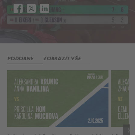
PODOBNÉ
ZOBRAZIT VŠE
keyboard_arrow_right