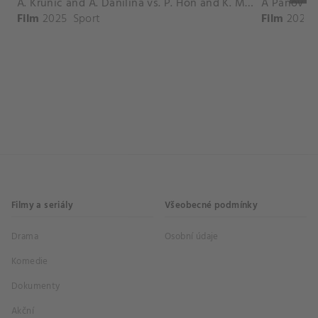
A. Krunic and A. Danilina vs. P. Hon and K. Muchova Match Highlights - BEIJING_Capital Group Diamond ( October 02, 2025)
Film
2025
Sport
Film
2026
Filmy a seriály
Všeobecné podmínky
Drama
Osobní údaje
Komedie
Dokumenty
Akční