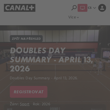
search
expand_more
person
CS
Přehled titulů
Apple TV
Moloch
Více
expand_more
ZPĚT NA PŘEHLED
DOUBLES DAY
SUMMARY - APRIL 13,
2026
Doubles Day Summary - April 13, 2026.
REGISTROVAT
Žánr:
Sport
Rok: 2026