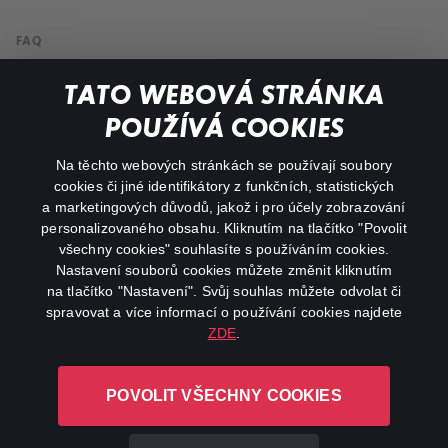
FAQ
Můj účet
TATO WEBOVÁ STRÁNKA
Důležité odkazy
POUŽÍVÁ COOKIES
Na těchto webových stránkách se používají soubory
facebook
instagram
cookies či jiné identifikátory z funkčních, statistických
a marketingových důvodů, jakož i pro účely zobrazování
personalizovaného obsahu. Kliknutím na tlačítko "Povolit
youtube
všechny cookies" souhlasíte s používáním cookies.
Nastavení souborů cookies můžete změnit kliknutím
na tlačítko "Nastavení". Svůj souhlas můžete odvolat či
spravovat a více informací o používání cookies najdete
ZDE
.
Canal+ Luxembourg S. à r.l. se sídlem Rue Albert Borschette 4,
L-1246 Luxembourg R.C.S.
POVOLIT VŠECHNY COOKIES
Luxembourg: B 87.905
Všechna práva vyhrazena