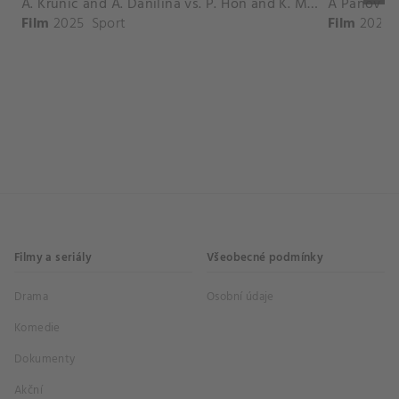
A. Krunic and A. Danilina vs. P. Hon and K. Muchova Match Highlights - BEIJING_Capital Group Diamond ( October 02, 2025)
Film
2025
Sport
Film
2026
Filmy a seriály
Všeobecné podmínky
Drama
Osobní údaje
Komedie
Dokumenty
Akční