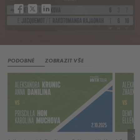
PODOBNÉ
ZOBRAZIT VŠE
keyboard_arrow_right