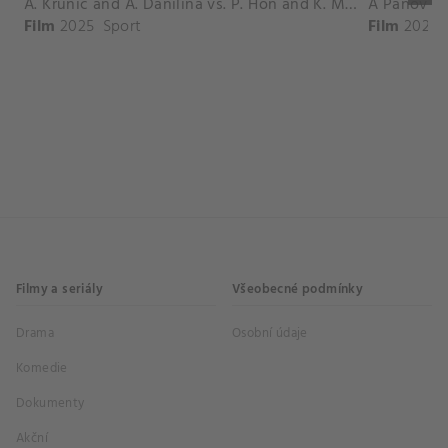
A. Krunic and A. Danilina vs. P. Hon and K. Muchova Match Highlights - BEIJING_Capital Group Diamond ( October 02, 2025)
Film
2025
Sport
Film
2026
Filmy a seriály
Všeobecné podmínky
Drama
Osobní údaje
Komedie
Dokumenty
Akční