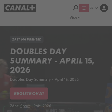
search
expand_more
person
CS
Přehled titulů
Apple TV
Moloch
Více
expand_more
ZPĚT NA PŘEHLED
DOUBLES DAY
SUMMARY - APRIL 15,
2026
Doubles Day Summary - April 15, 2026.
REGISTROVAT
Žánr:
Sport
Rok: 2026