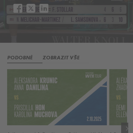
PODOBNÉ
ZOBRAZIT VŠE
keyboard_arrow_right