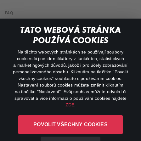
FAQ
Můj účet
TATO WEBOVÁ STRÁNKA
Důležité odkazy
POUŽÍVÁ COOKIES
Na těchto webových stránkách se používají soubory
facebook
instagram
cookies či jiné identifikátory z funkčních, statistických
a marketingových důvodů, jakož i pro účely zobrazování
personalizovaného obsahu. Kliknutím na tlačítko "Povolit
youtube
všechny cookies" souhlasíte s používáním cookies.
Nastavení souborů cookies můžete změnit kliknutím
na tlačítko "Nastavení". Svůj souhlas můžete odvolat či
spravovat a více informací o používání cookies najdete
ZDE
.
Canal+ Luxembourg S. à r.l. se sídlem Rue Albert Borschette 4,
L-1246 Luxembourg R.C.S.
POVOLIT VŠECHNY COOKIES
Luxembourg: B 87.905
Všechna práva vyhrazena