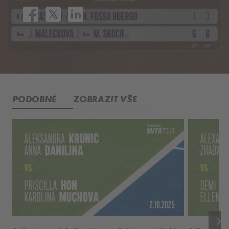
PODOBNÉ
ZOBRAZIT VŠE
keyboard_arrow_right