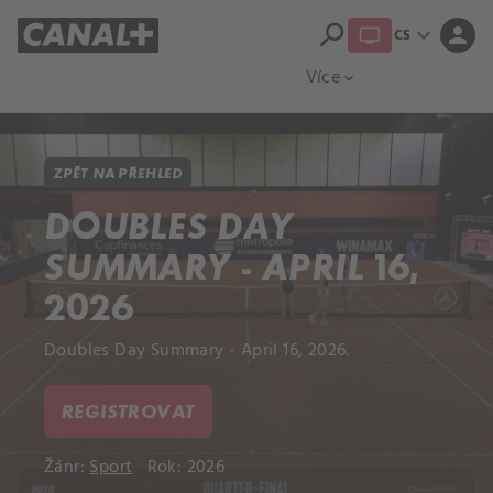
search
expand_more
person
CS
Přehled titulů
Apple TV
Moloch
Více
expand_more
ZPĚT NA PŘEHLED
DOUBLES DAY
SUMMARY - APRIL 16,
2026
Doubles Day Summary - April 16, 2026.
REGISTROVAT
Žánr:
Sport
Rok: 2026