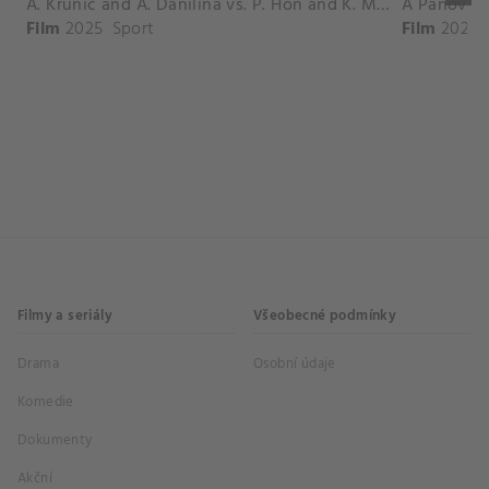
A. Krunic and A. Danilina vs. P. Hon and K. Muchova Match Highlights - BEIJING_Capital Group Diamond ( October 02, 2025)
Film
2025
Sport
Film
2026
Filmy a seriály
Všeobecné podmínky
Drama
Osobní údaje
Komedie
Dokumenty
Akční