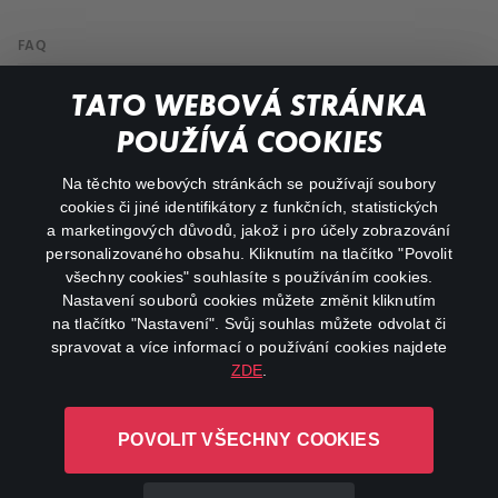
FAQ
Můj účet
TATO WEBOVÁ STRÁNKA
Důležité odkazy
POUŽÍVÁ COOKIES
Na těchto webových stránkách se používají soubory
facebook
instagram
cookies či jiné identifikátory z funkčních, statistických
a marketingových důvodů, jakož i pro účely zobrazování
personalizovaného obsahu. Kliknutím na tlačítko "Povolit
youtube
všechny cookies" souhlasíte s používáním cookies.
Nastavení souborů cookies můžete změnit kliknutím
na tlačítko "Nastavení". Svůj souhlas můžete odvolat či
spravovat a více informací o používání cookies najdete
ZDE
.
Canal+ Luxembourg S. à r.l. se sídlem Rue Albert Borschette 4,
L-1246 Luxembourg R.C.S.
POVOLIT VŠECHNY COOKIES
Luxembourg: B 87.905
Všechna práva vyhrazena