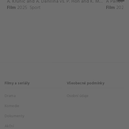
A. Krunic and A. Danilina vs. P. Hon and K. Muchova Match Highlights - BEIJING_Capital Group Diamond ( October 02, 2025)
Film
2025
Sport
Film
2026
Filmy a seriály
Všeobecné podmínky
Drama
Osobní údaje
Komedie
Dokumenty
Akční