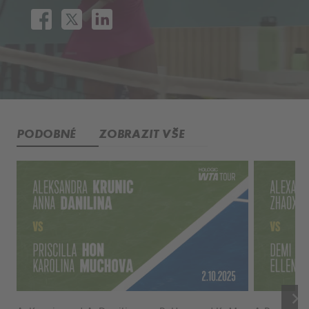
PODOBNÉ
ZOBRAZIT VŠE
keyboard_arrow_right