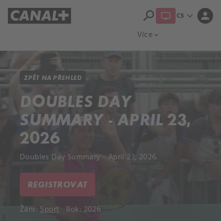
search
expand_more
person
CS
Přehled titulů
Apple TV
Moloch
Více
expand_more
ZPĚT NA PŘEHLED
DOUBLES DAY
SUMMARY - APRIL 23,
2026
Doubles Day Summary - April 23, 2026.
REGISTROVAT
Žánr:
Sport
Rok: 2026