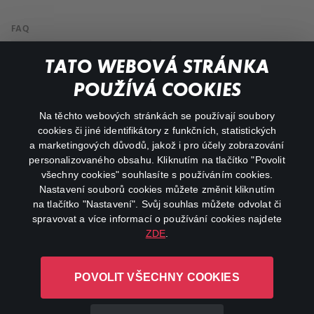
FAQ
Můj účet
TATO WEBOVÁ STRÁNKA
Důležité odkazy
POUŽÍVÁ COOKIES
Na těchto webových stránkách se používají soubory
facebook
instagram
cookies či jiné identifikátory z funkčních, statistických
a marketingových důvodů, jakož i pro účely zobrazování
personalizovaného obsahu. Kliknutím na tlačítko "Povolit
youtube
všechny cookies" souhlasíte s používáním cookies.
Nastavení souborů cookies můžete změnit kliknutím
na tlačítko "Nastavení". Svůj souhlas můžete odvolat či
spravovat a více informací o používání cookies najdete
ZDE
.
Canal+ Luxembourg S. à r.l. se sídlem Rue Albert Borschette 4,
L-1246 Luxembourg R.C.S.
POVOLIT VŠECHNY COOKIES
Luxembourg: B 87.905
Všechna práva vyhrazena