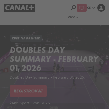
search
expand_more
person
CS
Přehled titulů
Apple TV
Moloch
Více
expand_more
ZPĚT NA PŘEHLED
DOUBLES DAY
SUMMARY - FEBRUARY
01, 2026
Doubles Day Summary - February 01, 2026.
REGISTROVAT
Žánr:
Sport
Rok: 2026