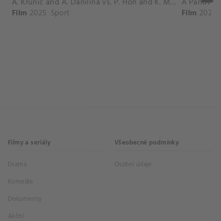
A. Krunic and A. Danilina vs. P. Hon and K. Muchova Match Highlights - BEIJING_Capital Group Diamond ( October 02, 2025)
Film
2025
Sport
Film
2026
Filmy a seriály
Všeobecné podmínky
Drama
Osobní údaje
Komedie
Dokumenty
Akční