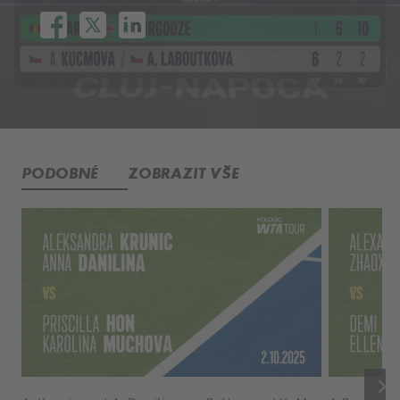
PODOBNÉ
ZOBRAZIT VŠE
keyboard_arrow_right