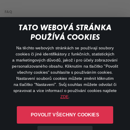
FAQ
Můj účet
TATO WEBOVÁ STRÁNKA
Důležité odkazy
POUŽÍVÁ COOKIES
Na těchto webových stránkách se používají soubory
facebook
instagram
cookies či jiné identifikátory z funkčních, statistických
a marketingových důvodů, jakož i pro účely zobrazování
personalizovaného obsahu. Kliknutím na tlačítko "Povolit
youtube
všechny cookies" souhlasíte s používáním cookies.
Nastavení souborů cookies můžete změnit kliknutím
na tlačítko "Nastavení". Svůj souhlas můžete odvolat či
spravovat a více informací o používání cookies najdete
ZDE
.
Canal+ Luxembourg S. à r.l. se sídlem Rue Albert Borschette 4,
L-1246 Luxembourg R.C.S.
POVOLIT VŠECHNY COOKIES
Luxembourg: B 87.905
Všechna práva vyhrazena