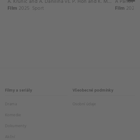
A. Krunic and A. Danilina vs. P. Hon and K. Muchova Match Highlights - BEIJING_Capital Group Diamond ( October 02, 2025)
Film
2025
Sport
Film
2026
Filmy a seriály
Všeobecné podmínky
Drama
Osobní údaje
Komedie
Dokumenty
Akční