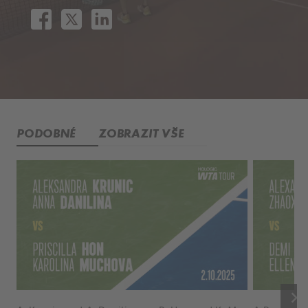
PODOBNÉ
ZOBRAZIT VŠE
keyboard_arrow_right