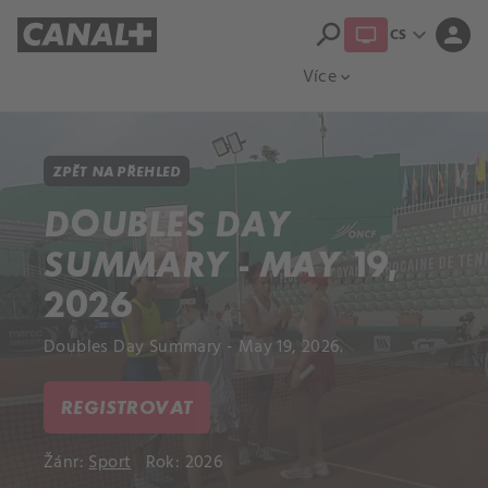
search
expand_more
person
CS
Přehled titulů
Apple TV
Moloch
Více
expand_more
ZPĚT NA PŘEHLED
DOUBLES DAY
SUMMARY - MAY 19,
2026
Doubles Day Summary - May 19, 2026.
REGISTROVAT
Žánr:
Sport
Rok: 2026