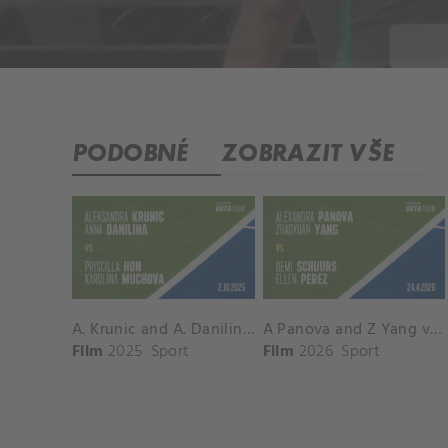
PODOBNÉ
ZOBRAZIT VŠE
A. Krunic and A. Danilina vs. P. Hon and K. Muchova Match Highlights - BEIJING_Capital Group Diamond ( October 02, 2025)
A Panova and Z Yang vs D Schuurs and E Perez Match Highlights - MADRID_Court 8 ( April 24, 2026)
Film
2025
Sport
Film
2026
Sport