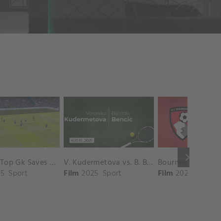
keyboard_arrow_right
Chelsea Top Gk Saves vs. Crystal Palace
V. Kudermetova vs. B. Bencic Match Highlights - CINCINNATI_Champions Court ( August 10, 2025)
5
Sport
Film
2025
Sport
Film
2025
Sport