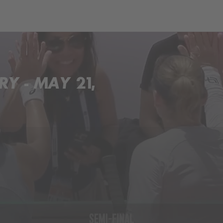
ch
Dcera národa
 - MAY 21,