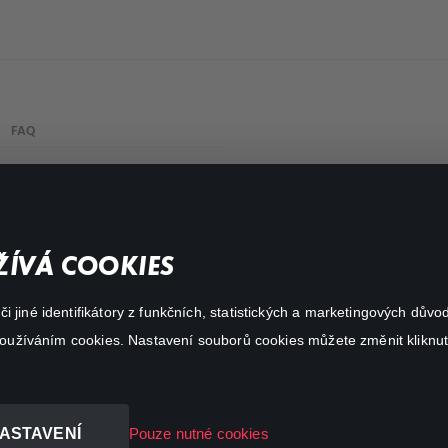
FAQ
Můj účet
Důležité odkazy
ÍVÁ COOKIES
 jiné identifikátory z funkčních, statistických a marketingových dův
 používáním cookies. Nastavení souborů cookies můžete změnit kliknut
ASTAVENÍ
Pouze nutné cookies