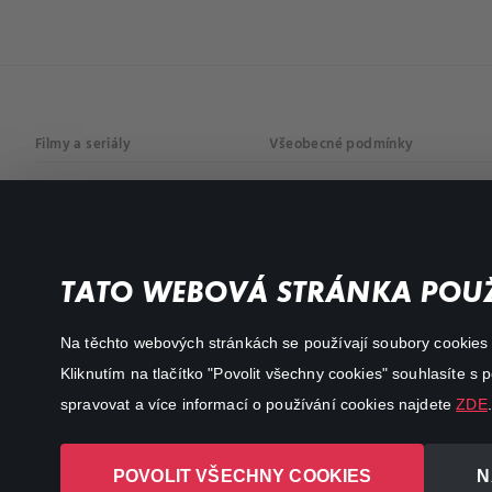
Filmy a seriály
Všeobecné podmínky
Drama
Osobní údaje
Komedie
Dokumenty
TATO WEBOVÁ STRÁNKA POUŽ
Akční
Na těchto webových stránkách se používají soubory cookies či
Kliknutím na tlačítko "Povolit všechny cookies" souhlasíte s
spravovat a více informací o používání cookies najdete
ZDE
.
POVOLIT VŠECHNY COOKIES
N