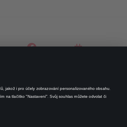
facebook
instagram
youtube
odů, jakož i pro účely zobrazování personalizovaného obsahu.
ím na tlačítko "Nastavení". Svůj souhlas můžete odvolat či
Canal+ Luxembourg S. à r.l. se sídlem Rue Albert Borschette 4,
L-1246 Luxembourg R.C.S.
Luxembourg: B 87.905
Všechna práva vyhrazena