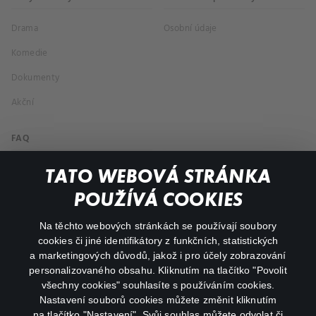
Drama
Osobní údaje
Komedie
Dokumenty
Akční
FAQ
Můj účet
TATO WEBOVÁ STRÁNKA
Důležité odkazy
POUŽÍVÁ COOKIES
Na těchto webových stránkách se používají soubory
facebook
instagram
cookies či jiné identifikátory z funkčních, statistických
a marketingových důvodů, jakož i pro účely zobrazování
personalizovaného obsahu. Kliknutím na tlačítko "Povolit
youtube
všechny cookies" souhlasíte s používáním cookies.
Nastavení souborů cookies můžete změnit kliknutím
na tlačítko "Nastavení". Svůj souhlas můžete odvolat či