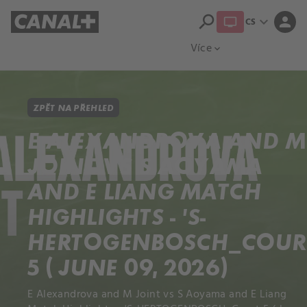
search
expand_more
person
CS
Přehled titulů
Apple TV
Moloch
Více
expand_more
ZPĚT NA PŘEHLED
E ALEXANDROVA AND M
JOINT VS S AOYAMA
AND E LIANG MATCH
HIGHLIGHTS - 'S-
HERTOGENBOSCH_COUR
5 ( JUNE 09, 2026)
E Alexandrova and M Joint vs S Aoyama and E Liang