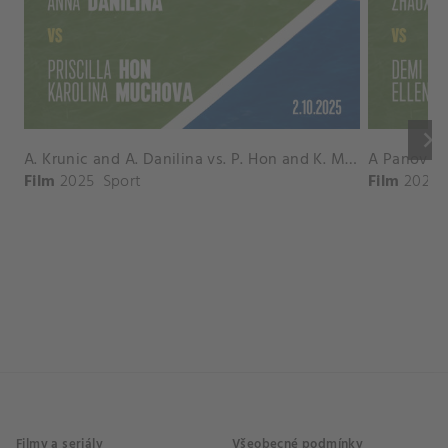
keyboard_arrow_right
A. Krunic and A. Danilina vs. P. Hon and K. Muchova Match Highlights - BEIJING_Capital Group Diamond ( October 02, 2025)
Film
2025
Sport
Film
2026
Filmy a seriály
Všeobecné podmínky