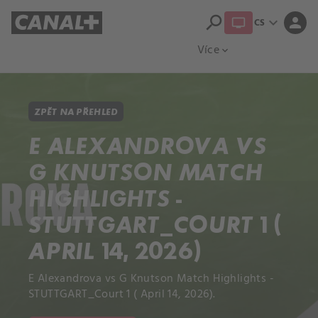
search
expand_more
person
CS
Přehled titulů
Apple TV
Moloch
Více
expand_more
ZPĚT NA PŘEHLED
E ALEXANDROVA VS
G KNUTSON MATCH
HIGHLIGHTS -
STUTTGART_COURT 1 (
APRIL 14, 2026)
E Alexandrova vs G Knutson Match Highlights -
STUTTGART_Court 1 ( April 14, 2026).