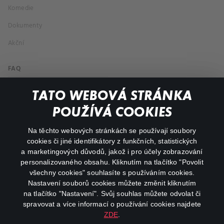
Komedie
Dokumenty
Akční
FAQ
Můj účet
TATO WEBOVÁ STRÁNKA
Důležité odkazy
POUŽÍVÁ COOKIES
Na těchto webových stránkách se používají soubory
facebook
instagram
cookies či jiné identifikátory z funkčních, statistických
a marketingových důvodů, jakož i pro účely zobrazování
personalizovaného obsahu. Kliknutím na tlačítko "Povolit
youtube
všechny cookies" souhlasíte s používáním cookies.
Nastavení souborů cookies můžete změnit kliknutím
na tlačítko "Nastavení". Svůj souhlas můžete odvolat či
spravovat a více informací o používání cookies najdete
ZDE
.