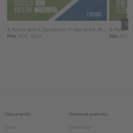
keyboard_arrow_right
A. Krunic and A. Danilina vs. P. Hon and K. Muchova Match Highlights - BEIJING_Capital Group Diamond ( October 02, 2025)
Film
2025
Sport
Film
2026
Filmy a seriály
Všeobecné podmínky
Drama
Osobní údaje