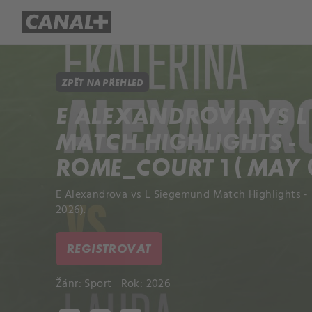
Přehled titulů
Apple TV
Molo
ZPĚT NA PŘEHLED
E ALEXANDROVA VS L
MATCH HIGHLIGHTS -
ROME_COURT 1 ( MAY 0
E Alexandrova vs L Siegemund Match Highlights -
2026).
REGISTROVAT
Žánr:
Sport
Rok: 2026