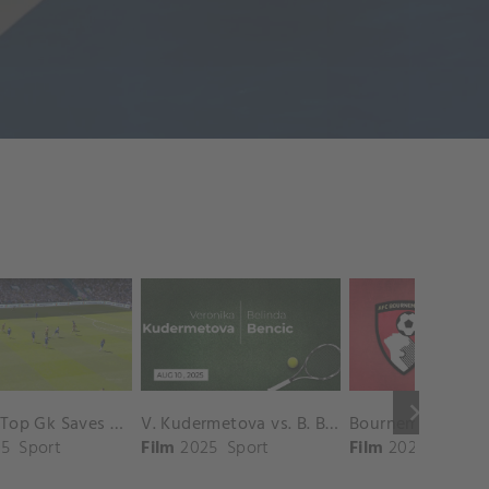
keyboard_arrow_right
Chelsea Top Gk Saves vs. Crystal Palace
V. Kudermetova vs. B. Bencic Match Highlights - CINCINNATI_Champions Court ( August 10, 2025)
5
Sport
Film
2025
Sport
Film
2025
Sport