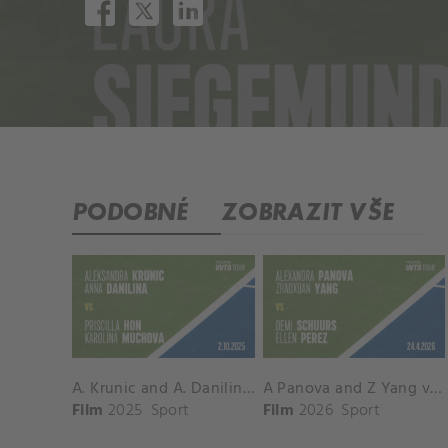
PODOBNÉ
ZOBRAZIT VŠE
A. Krunic and A. Danilina vs. P. Hon and K. Muchova Match Highlights - BEIJING_Capital Group Diamond ( October 02, 2025)
A Panova and Z Yang vs D Schuurs and E Perez Match Highlights - MADRID_Court 8 ( April 24, 2026)
Film
2025
Sport
Film
2026
Sport