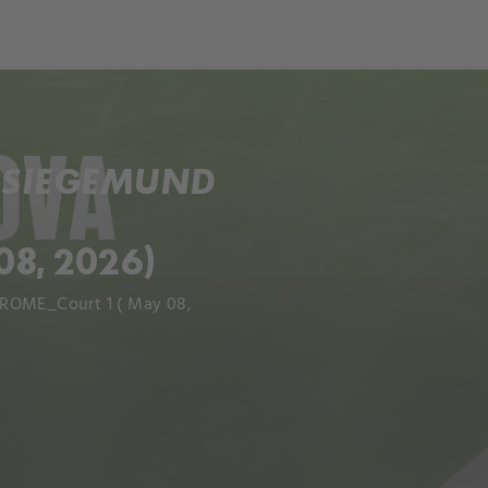
ch
Dcera národa
 SIEGEMUND
8, 2026)
 ROME_Court 1 ( May 08,