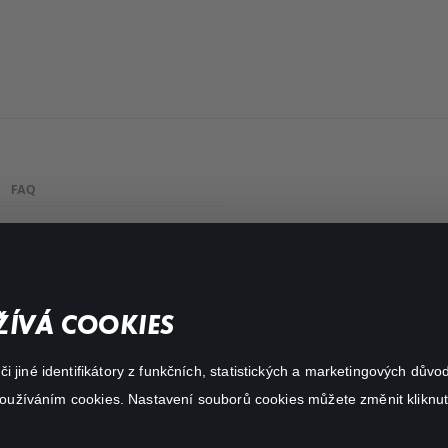
FAQ
Můj účet
Důležité odkazy
ÍVÁ COOKIES
 jiné identifikátory z funkčních, statistických a marketingových dův
 používáním cookies. Nastavení souborů cookies můžete změnit kliknut