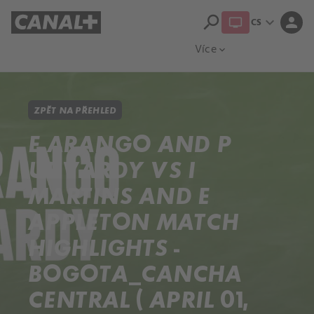
search
expand_more
person
CS
Přehled titulů
Apple TV
Moloch
Více
expand_more
ZPĚT NA PŘEHLED
E ARANGO AND P
UDVARDY VS I
MARTINS AND E
APPLETON MATCH
HIGHLIGHTS -
BOGOTA_CANCHA
CENTRAL ( APRIL 01,