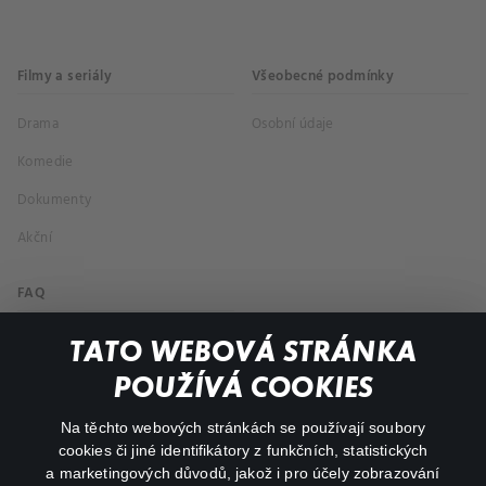
Filmy a seriály
Všeobecné podmínky
Drama
Osobní údaje
Komedie
Dokumenty
Akční
FAQ
Můj účet
TATO WEBOVÁ STRÁNKA
Důležité odkazy
POUŽÍVÁ COOKIES
Na těchto webových stránkách se používají soubory
facebook
instagram
cookies či jiné identifikátory z funkčních, statistických
a marketingových důvodů, jakož i pro účely zobrazování