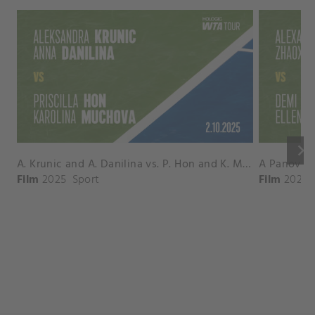
keyboard_arrow_right
A. Krunic and A. Danilina vs. P. Hon and K. Muchova Match Highlights - BEIJING_Capital Group Diamond ( October 02, 2025)
Film
2025
Sport
Film
2026