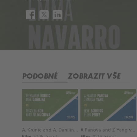
PODOBNÉ
ZOBRAZIT VŠE
A. Krunic and A. Danilina vs. P. Hon and K. Muchova Match Highlights - BEIJING_Capital Group Diamond ( October 02, 2025)
A Panova and Z Yang vs D Schuurs and E Perez Match Highlights - MADRID_Court 8 ( April 24, 2026)
Film
2025
Sport
Film
2026
Sport