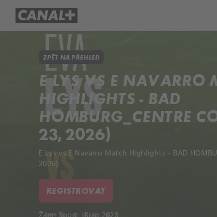
Přehled titulů
Apple TV
Molo
ZPĚT NA PŘEHLED
E LYS VS E NAVARRO
HIGHLIGHTS - BAD
HOMBURG_CENTRE COU
23, 2026)
E Lys vs E Navarro Match Highlights - BAD HOMBU
2026).
REGISTROVAT
Žánr:
Sport
Rok: 2026