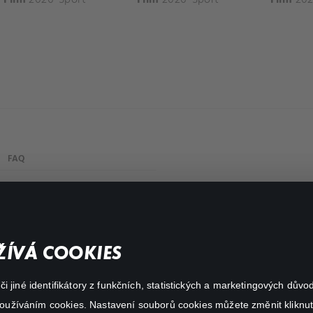
FAQ
Můj účet
Důležité odkazy
ÍVÁ COOKIES
 jiné identifikátory z funkčních, statistických a marketingových dův
 používáním cookies. Nastavení souborů cookies můžete změnit kliknut