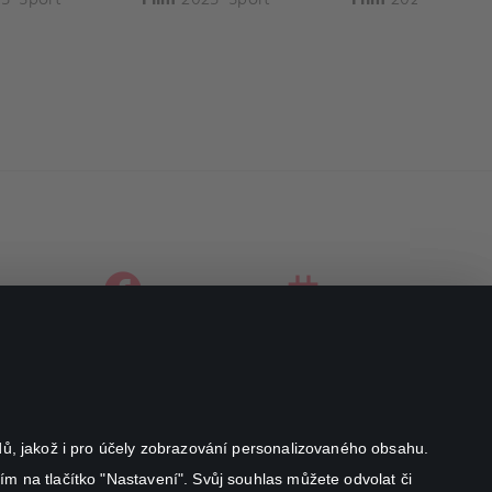
facebook
instagram
youtube
odů, jakož i pro účely zobrazování personalizovaného obsahu.
ím na tlačítko "Nastavení". Svůj souhlas můžete odvolat či