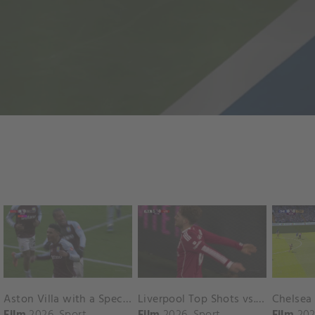
Aston Villa with a Spectacular Goal vs. Nottingham Forest
Liverpool Top Shots vs. Fulham
Film
2026
Sport
Film
2026
Sport
Film
202