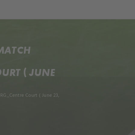
ch
Dcera národa
 MATCH
RT ( JUNE
RG_Centre Court ( June 23,