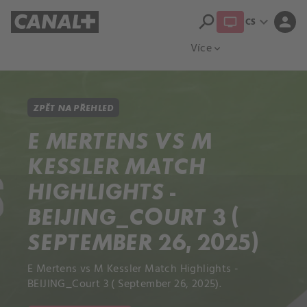
search
expand_more
person
CS
Přehled titulů
Apple TV
Moloch
Více
expand_more
ZPĚT NA PŘEHLED
E MERTENS VS M
KESSLER MATCH
HIGHLIGHTS -
BEIJING_COURT 3 (
SEPTEMBER 26, 2025)
E Mertens vs M Kessler Match Highlights -
BEIJING_Court 3 ( September 26, 2025).