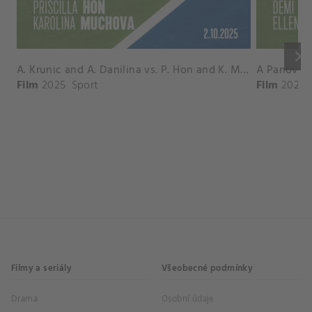
keyboard_arrow_right
A. Krunic and A. Danilina vs. P. Hon and K. Muchova Match Highlights - BEIJING_Capital Group Diamond ( October 02, 2025)
Film
2025
Sport
Film
2026
Filmy a seriály
Všeobecné podmínky
Drama
Osobní údaje