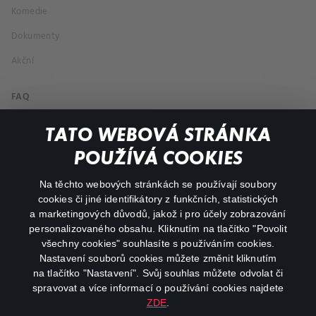
Komedie
Dokumenty
Akční
FAQ
Můj účet
TATO WEBOVÁ STRÁNKA
Důležité odkazy
POUŽÍVÁ COOKIES
Na těchto webových stránkách se používají soubory
facebook
instagram
cookies či jiné identifikátory z funkčních, statistických
a marketingových důvodů, jakož i pro účely zobrazování
personalizovaného obsahu. Kliknutím na tlačítko "Povolit
youtube
všechny cookies" souhlasíte s používáním cookies.
Nastavení souborů cookies můžete změnit kliknutím
na tlačítko "Nastavení". Svůj souhlas můžete odvolat či
spravovat a více informací o používání cookies najdete
ZDE
.