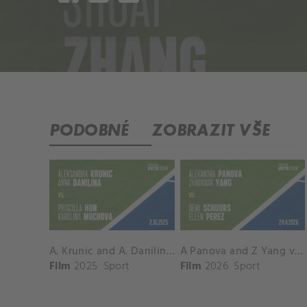
PODOBNÉ
ZOBRAZIT VŠE
A. Krunic and A. Danilina vs. P. Hon and K. Muchova Match Highlights - BEIJING_Capital Group Diamond ( October 02, 2025)
A Panova and Z Yang vs D Schuurs and E Perez Match Highlights - MADRID_Court 8 ( April 24, 2026)
Film
2025
Sport
Film
2026
Sport