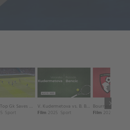
keyboard_arrow_right
Chelsea Top Gk Saves vs. Crystal Palace
V. Kudermetova vs. B. Bencic Match Highlights - CINCINNATI_Champions Court ( August 10, 2025)
5
Sport
Film
2025
Sport
Film
2025
Sport