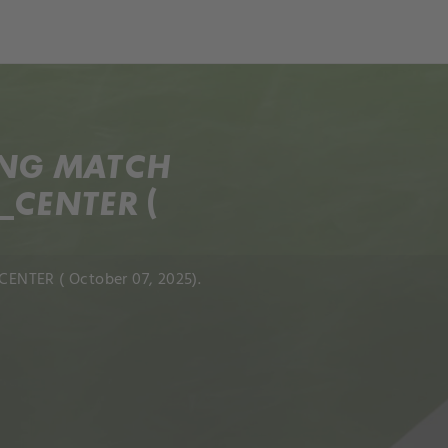
ch
Dcera národa
ANG MATCH
_CENTER (
ENTER ( October 07, 2025).