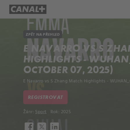
Přehled titulů
Apple TV
Molo
ZPĚT NA PŘEHLED
E NAVARRO VS S ZH
HIGHLIGHTS - WUHAN
OCTOBER 07, 2025)
E Navarro vs S Zhang Match Highlights - WUHAN_C
REGISTROVAT
Žánr:
Sport
Rok: 2025