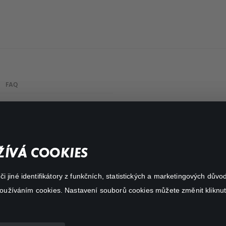
FAQ
Můj účet
Důležité odkazy
ÍVÁ COOKIES
 jiné identifikátory z funkčních, statistických a marketingových dův
 používáním cookies. Nastavení souborů cookies můžete změnit kliknut