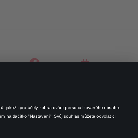
facebook
instagram
youtube
odů, jakož i pro účely zobrazování personalizovaného obsahu.
ím na tlačítko "Nastavení". Svůj souhlas můžete odvolat či
Canal+ Luxembourg S. à r.l. se sídlem Rue Albert Borschette 4,
L-1246 Luxembourg R.C.S.
Luxembourg: B 87.905