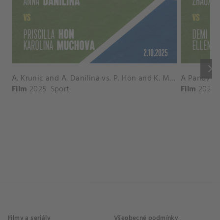
keyboard_arrow_right
A. Krunic and A. Danilina vs. P. Hon and K. Muchova Match Highlights - BEIJING_Capital Group Diamond ( October 02, 2025)
Film
2025
Sport
Film
2026
Filmy a seriály
Všeobecné podmínky