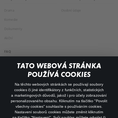
Drama
Osobní údaje
Komedie
Dokumenty
Akční
FAQ
Můj účet
TATO WEBOVÁ STRÁNKA
Důležité odkazy
POUŽÍVÁ COOKIES
Na těchto webových stránkách se používají soubory
facebook
instagram
cookies či jiné identifikátory z funkčních, statistických
a marketingových důvodů, jakož i pro účely zobrazování
personalizovaného obsahu. Kliknutím na tlačítko "Povolit
youtube
všechny cookies" souhlasíte s používáním cookies.
Nastavení souborů cookies můžete změnit kliknutím
na tlačítko "Nastavení". Svůj souhlas můžete odvolat či