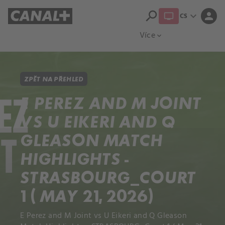
search
expand_more
person
CS
Přehled titulů
Apple TV
Moloch
Více
expand_more
ZPĚT NA PŘEHLED
E PEREZ AND M JOINT
VS U EIKERI AND Q
GLEASON MATCH
HIGHLIGHTS -
STRASBOURG_COURT
1 ( MAY 21, 2026)
E Perez and M Joint vs U Eikeri and Q Gleason