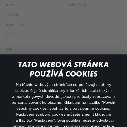
Drama
Osobní údaje
Komedie
Dokumenty
Akční
FAQ
Můj účet
TATO WEBOVÁ STRÁNKA
Důležité odkazy
POUŽÍVÁ COOKIES
Na těchto webových stránkách se používají soubory
facebook
instagram
cookies či jiné identifikátory z funkčních, statistických
a marketingových důvodů, jakož i pro účely zobrazování
personalizovaného obsahu. Kliknutím na tlačítko "Povolit
youtube
všechny cookies" souhlasíte s používáním cookies.
Nastavení souborů cookies můžete změnit kliknutím
na tlačítko "Nastavení". Svůj souhlas můžete odvolat či
spravovat a více informací o používání cookies najdete