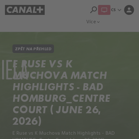
search
expand_more
person
CS
Přehled titulů
Apple TV
Moloch
Více
expand_more
ZPĚT NA PŘEHLED
E RUSE VS K
MUCHOVA MATCH
HIGHLIGHTS - BAD
HOMBURG_CENTRE
COURT ( JUNE 26,
2026)
E Ruse vs K Muchova Match Highlights - BAD