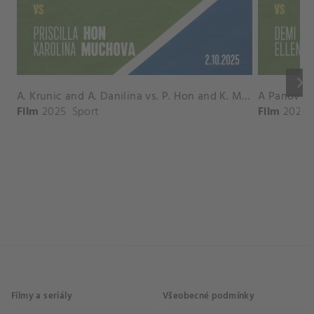
keyboard_arrow_right
A. Krunic and A. Danilina vs. P. Hon and K. Muchova Match Highlights - BEIJING_Capital Group Diamond ( October 02, 2025)
Film
2025
Sport
Film
2026
Filmy a seriály
Všeobecné podmínky