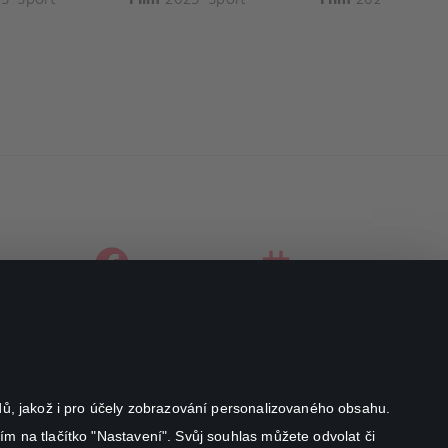
facebook
instagram
youtube
odů, jakož i pro účely zobrazování personalizovaného obsahu.
ím na tlačítko "Nastavení". Svůj souhlas můžete odvolat či