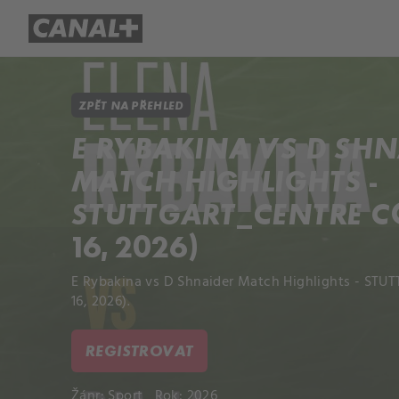
Přehled titulů
Apple TV
Molo
ZPĚT NA PŘEHLED
E RYBAKINA VS D SHN
MATCH HIGHLIGHTS -
STUTTGART_CENTRE CO
16, 2026)
E Rybakina vs D Shnaider Match Highlights - STUT
16, 2026).
REGISTROVAT
Žánr:
Sport
Rok: 2026