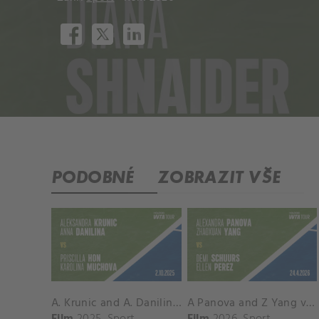
PODOBNÉ
ZOBRAZIT VŠE
A. Krunic and A. Danilina vs. P. Hon and K. Muchova Match Highlights - BEIJING_Capital Group Diamond ( October 02, 2025)
A Panova and Z Yang vs D Schuurs and E Perez Match Highlights - MADRID_Court 8 ( April 24, 2026)
Film
2025
Sport
Film
2026
Sport