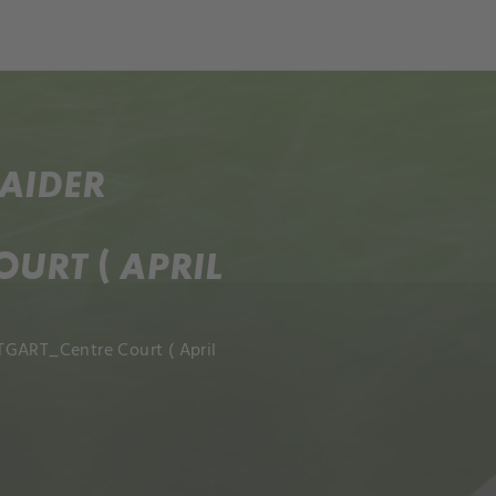
ch
Dcera národa
AIDER
URT ( APRIL
TGART_Centre Court ( April