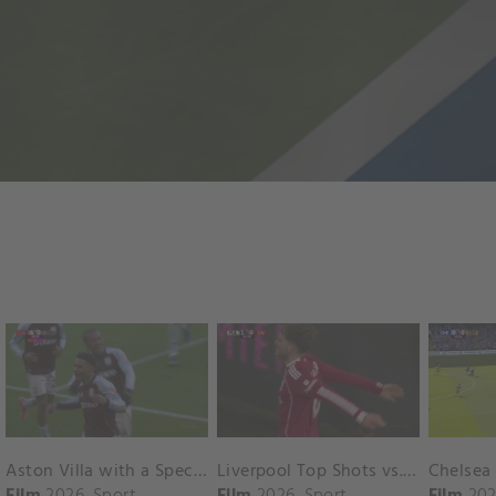
Aston Villa with a Spectacular Goal vs. Nottingham Forest
Liverpool Top Shots vs. Fulham
Film
2026
Sport
Film
2026
Sport
Film
202