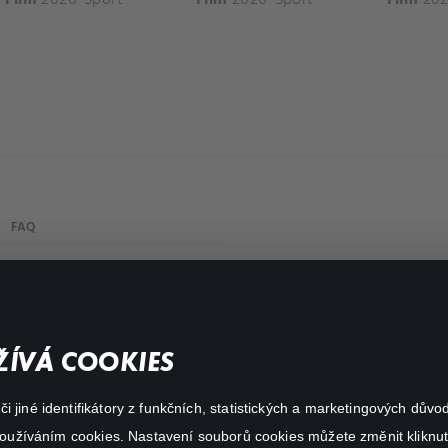
FAQ
Můj účet
Důležité odkazy
ÍVÁ COOKIES
 jiné identifikátory z funkčních, statistických a marketingových dův
 používáním cookies. Nastavení souborů cookies můžete změnit kliknut