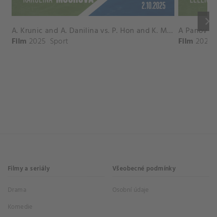
keyboard_arrow_right
A. Krunic and A. Danilina vs. P. Hon and K. Muchova Match Highlights - BEIJING_Capital Group Diamond ( October 02, 2025)
Film
2025
Sport
Film
2026
Filmy a seriály
Všeobecné podmínky
Drama
Osobní údaje
Komedie