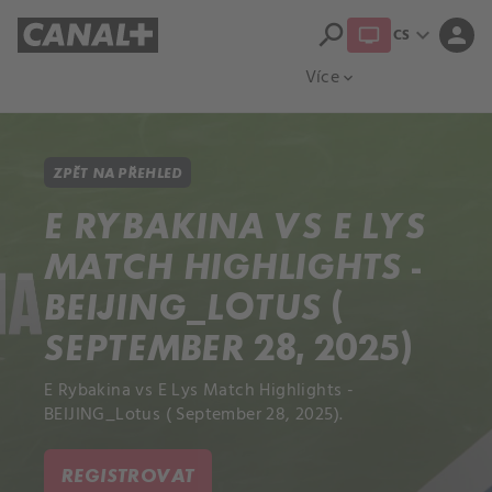
search
expand_more
person
CS
Přehled titulů
Apple TV
Moloch
Více
expand_more
ZPĚT NA PŘEHLED
E RYBAKINA VS E LYS
MATCH HIGHLIGHTS -
BEIJING_LOTUS (
SEPTEMBER 28, 2025)
E Rybakina vs E Lys Match Highlights -
BEIJING_Lotus ( September 28, 2025).
REGISTROVAT