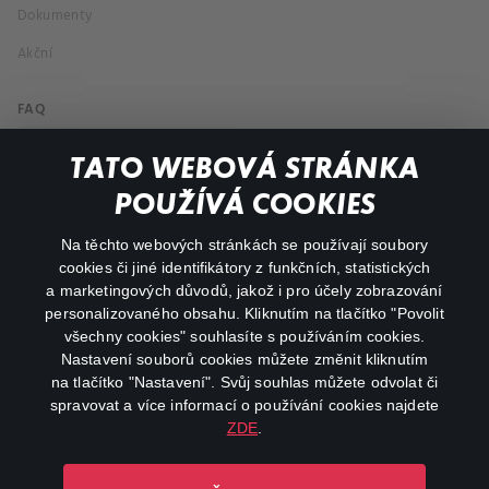
Dokumenty
Akční
FAQ
Můj účet
TATO WEBOVÁ STRÁNKA
Důležité odkazy
POUŽÍVÁ COOKIES
Na těchto webových stránkách se používají soubory
facebook
instagram
cookies či jiné identifikátory z funkčních, statistických
a marketingových důvodů, jakož i pro účely zobrazování
personalizovaného obsahu. Kliknutím na tlačítko "Povolit
youtube
všechny cookies" souhlasíte s používáním cookies.
Nastavení souborů cookies můžete změnit kliknutím
na tlačítko "Nastavení". Svůj souhlas můžete odvolat či
spravovat a více informací o používání cookies najdete
ZDE
.
Canal+ Luxembourg S. à r.l. se sídlem Rue Albert Borschette 4,