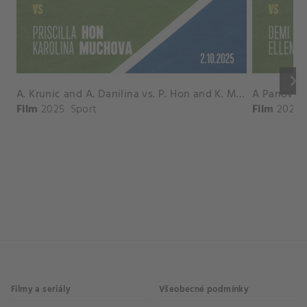
keyboard_arrow_right
A. Krunic and A. Danilina vs. P. Hon and K. Muchova Match Highlights - BEIJING_Capital Group Diamond ( October 02, 2025)
Film
2025
Sport
Film
2026
Filmy a seriály
Všeobecné podmínky