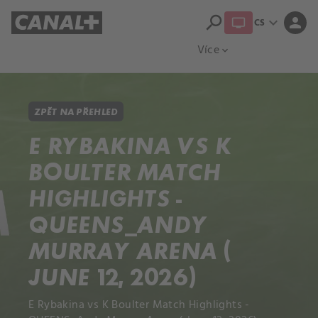
search
expand_more
person
CS
Přehled titulů
Apple TV
Moloch
Více
expand_more
ZPĚT NA PŘEHLED
E RYBAKINA VS K
BOULTER MATCH
HIGHLIGHTS -
QUEENS_ANDY
MURRAY ARENA (
JUNE 12, 2026)
E Rybakina vs K Boulter Match Highlights -