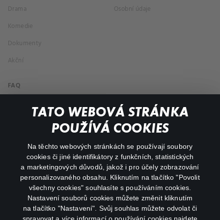
Drama
Osobní údaje
Komedie
Dokumenty
Akční
FAQ
Můj účet
TATO WEBOVÁ STRÁNKA
Důležité odkazy
POUŽÍVÁ COOKIES
Na těchto webových stránkách se používají soubory
facebook
instagram
cookies či jiné identifikátory z funkčních, statistických
a marketingových důvodů, jakož i pro účely zobrazování
personalizovaného obsahu. Kliknutím na tlačítko "Povolit
youtube
všechny cookies" souhlasíte s používáním cookies.
Nastavení souborů cookies můžete změnit kliknutím
na tlačítko "Nastavení". Svůj souhlas můžete odvolat či
spravovat a více informací o používání cookies najdete