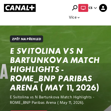
search
expand_more
person
CS
Přehled titulů
Apple TV
Moloch
Více
expand_more
ZPĚT NA PŘEHLED
E SVITOLINA VS N
BARTUNKOVA MATCH
HIGHLIGHTS -
ROME_BNP PARIBAS
ARENA ( MAY 11, 2026)
E Svitolina vs N Bartunkova Match Highlights -
ROME_BNP Paribas Arena ( May 11, 2026).