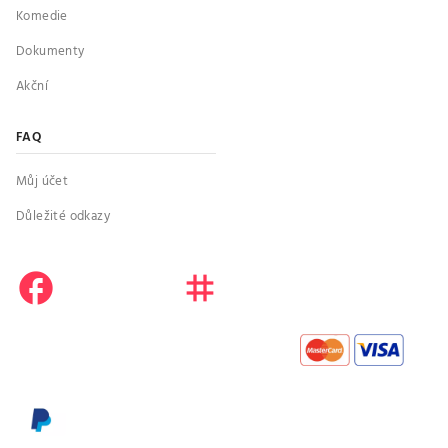
Komedie
Dokumenty
Akční
FAQ
Můj účet
Důležité odkazy
facebook
instagram
youtube