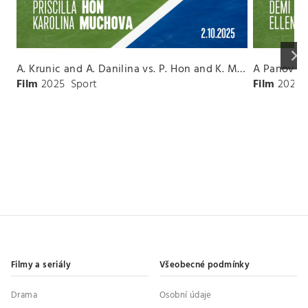
keyboard_arrow_right
A. Krunic and A. Danilina vs. P. Hon and K. Muchova Match Highlights - BEIJING_Capital Group Diamond ( October 02, 2025)
Film
2025
Sport
Film
2026
Filmy a seriály
Všeobecné podmínky
Drama
Osobní údaje