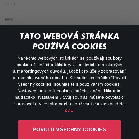
Akční
FAQ
Můj účet
TATO WEBOVÁ STRÁNKA
Důležité odkazy
POUŽÍVÁ COOKIES
Na těchto webových stránkách se používají soubory
facebook
instagram
cookies či jiné identifikátory z funkčních, statistických
a marketingových důvodů, jakož i pro účely zobrazování
personalizovaného obsahu. Kliknutím na tlačítko "Povolit
youtube
všechny cookies" souhlasíte s používáním cookies.
Nastavení souborů cookies můžete změnit kliknutím
na tlačítko "Nastavení". Svůj souhlas můžete odvolat či
spravovat a více informací o používání cookies najdete
ZDE
.
Canal+ Luxembourg S. à r.l. se sídlem Rue Albert Borschette 4,
L-1246 Luxembourg R.C.S.
POVOLIT VŠECHNY COOKIES
Luxembourg: B 87.905