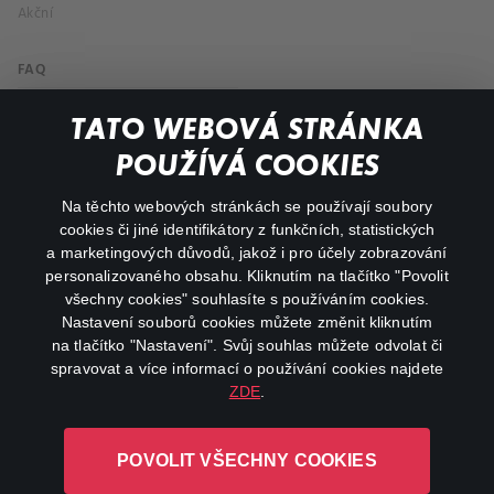
Akční
FAQ
Můj účet
TATO WEBOVÁ STRÁNKA
Důležité odkazy
POUŽÍVÁ COOKIES
Na těchto webových stránkách se používají soubory
facebook
instagram
cookies či jiné identifikátory z funkčních, statistických
a marketingových důvodů, jakož i pro účely zobrazování
personalizovaného obsahu. Kliknutím na tlačítko "Povolit
youtube
všechny cookies" souhlasíte s používáním cookies.
Nastavení souborů cookies můžete změnit kliknutím
na tlačítko "Nastavení". Svůj souhlas můžete odvolat či
spravovat a více informací o používání cookies najdete
ZDE
.
Canal+ Luxembourg S. à r.l. se sídlem Rue Albert Borschette 4,
L-1246 Luxembourg R.C.S.
POVOLIT VŠECHNY COOKIES
Luxembourg: B 87.905