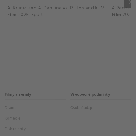
keyboard_arrow_right
A. Krunic and A. Danilina vs. P. Hon and K. Muchova Match Highlights - BEIJING_Capital Group Diamond ( October 02, 2025)
Film
2025
Sport
Film
2026
Filmy a seriály
Všeobecné podmínky
Drama
Osobní údaje
Komedie
Dokumenty