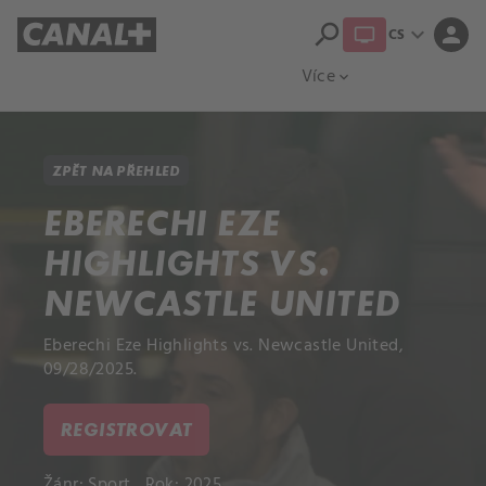
search
expand_more
person
CS
Přehled titulů
Apple TV
Moloch
Více
expand_more
ZPĚT NA PŘEHLED
EBERECHI EZE
HIGHLIGHTS VS.
NEWCASTLE UNITED
Eberechi Eze Highlights vs. Newcastle United,
09/28/2025.
REGISTROVAT
Žánr:
Sport
Rok: 2025