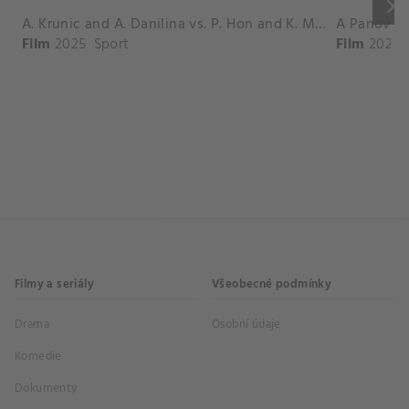
keyboard_arrow_right
A. Krunic and A. Danilina vs. P. Hon and K. Muchova Match Highlights - BEIJING_Capital Group Diamond ( October 02, 2025)
Film
2025
Sport
Film
2026
Filmy a seriály
Všeobecné podmínky
Drama
Osobní údaje
Komedie
Dokumenty