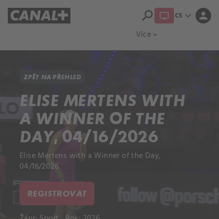
search
expand_more
person
CS
Přehled titulů
Apple TV
Moloch
Více
expand_more
ZPĚT NA PŘEHLED
ELISE MERTENS WITH
A WINNER OF THE
DAY, 04/16/2026
Elise Mertens with a Winner of the Day,
04/16/2026.
REGISTROVAT
Žánr:
Sport
Rok: 2026