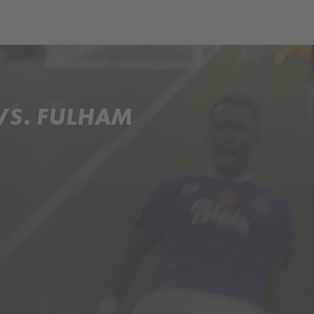
ch
Dcera národa
VS. FULHAM