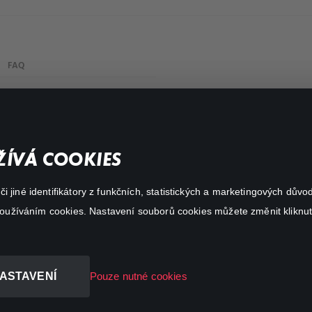
FAQ
Můj účet
Důležité odkazy
ÍVÁ COOKIES
 jiné identifikátory z funkčních, statistických a marketingových dův
 používáním cookies. Nastavení souborů cookies můžete změnit kliknut
ASTAVENÍ
Pouze nutné cookies