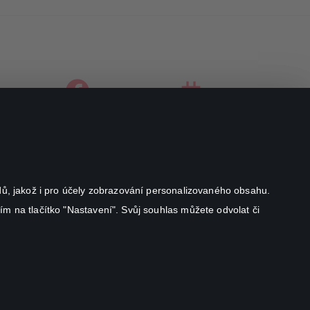
facebook
instagram
youtube
odů, jakož i pro účely zobrazování personalizovaného obsahu.
ím na tlačítko "Nastavení". Svůj souhlas můžete odvolat či
Canal+ Luxembourg S. à r.l. se sídlem Rue Albert Borschette 4,
L-1246 Luxembourg R.C.S.
Luxembourg: B 87.905
Všechna práva vyhrazena
©
2026