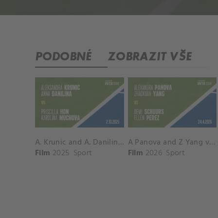
PODOBNÉ
ZOBRAZIT VŠE
A. Krunic and A. Danilina vs. P. Hon and K. Muchova Match Highlights - BEIJING_Capital Group Diamond ( October 02, 2025)
A Panova and Z Yang vs D Schuurs and E Perez Match Highlights - MADRID_Court 8 ( April 24, 2026)
Film
2025
Sport
Film
2026
Sport