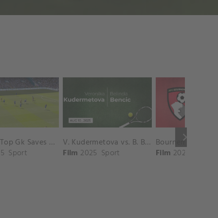
keyboard_arrow_right
Chelsea Top Gk Saves vs. Crystal Palace
V. Kudermetova vs. B. Bencic Match Highlights - CINCINNATI_Champions Court ( August 10, 2025)
5
Sport
Film
2025
Sport
Film
2025
Sport