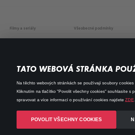
Filmy a seriály
Všeobecné podmínky
Drama
Osobní údaje
Komedie
Dokumenty
TATO WEBOVÁ STRÁNKA POUŽ
Akční
Na těchto webových stránkách se používají soubory cookies či
Kliknutím na tlačítko "Povolit všechny cookies" souhlasíte s
spravovat a více informací o používání cookies najdete
ZDE
.
POVOLIT VŠECHNY COOKIES
N