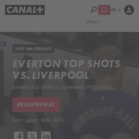
search
expand_more
person
CS
Přehled titulů
Apple TV
Moloch
Více
expand_more
ZPĚT NA PŘEHLED
EVERTON TOP SHOTS
VS. LIVERPOOL
Everton Top Shots vs. Liverpool, 09/20/2025.
REGISTROVAT
Žánr:
Sport
Rok: 2025