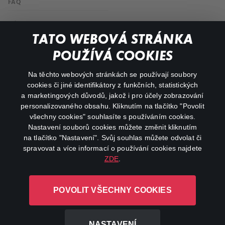
FAQ
Můj účet
TATO WEBOVÁ STRÁNKA
Důležité odkazy
POUŽÍVÁ COOKIES
Na těchto webových stránkách se používají soubory
facebook
instagram
cookies či jiné identifikátory z funkčních, statistických
a marketingových důvodů, jakož i pro účely zobrazování
personalizovaného obsahu. Kliknutím na tlačítko "Povolit
youtube
všechny cookies" souhlasíte s používáním cookies.
Nastavení souborů cookies můžete změnit kliknutím
na tlačítko "Nastavení". Svůj souhlas můžete odvolat či
spravovat a více informací o používání cookies najdete
ZDE
.
Canal+ Luxembourg S. à r.l. se sídlem Rue Albert Borschette 4,
L-1246 Luxembourg R.C.S.
POVOLIT VŠECHNY COOKIES
Luxembourg: B 87.905
Všechna práva vyhrazena
NASTAVENÍ