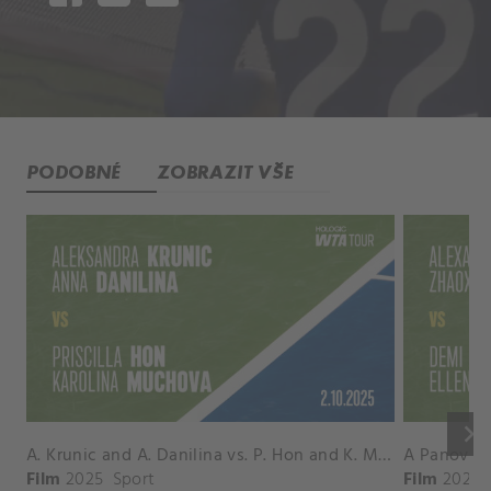
PODOBNÉ
ZOBRAZIT VŠE
keyboard_arrow_right
A. Krunic and A. Danilina vs. P. Hon and K. Muchova Match Highlights - BEIJING_Capital Group Diamond ( October 02, 2025)
Film
2025
Sport
Film
2026