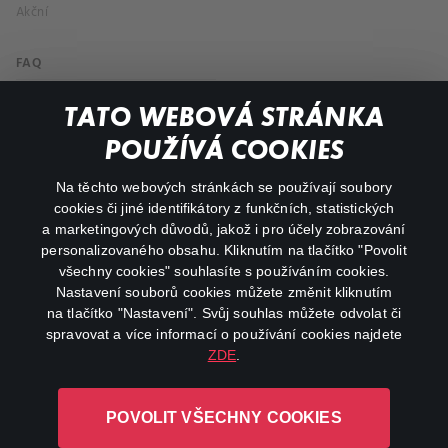
Akční
FAQ
Můj účet
TATO WEBOVÁ STRÁNKA
Důležité odkazy
POUŽÍVÁ COOKIES
Na těchto webových stránkách se používají soubory
facebook
instagram
cookies či jiné identifikátory z funkčních, statistických
a marketingových důvodů, jakož i pro účely zobrazování
personalizovaného obsahu. Kliknutím na tlačítko "Povolit
youtube
všechny cookies" souhlasíte s používáním cookies.
Nastavení souborů cookies můžete změnit kliknutím
na tlačítko "Nastavení". Svůj souhlas můžete odvolat či
spravovat a více informací o používání cookies najdete
ZDE
.
Canal+ Luxembourg S. à r.l. se sídlem Rue Albert Borschette 4,
L-1246 Luxembourg R.C.S.
POVOLIT VŠECHNY COOKIES
Luxembourg: B 87.905