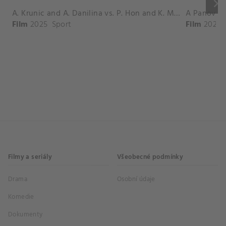
keyboard_arrow_right
A. Krunic and A. Danilina vs. P. Hon and K. Muchova Match Highlights - BEIJING_Capital Group Diamond ( October 02, 2025)
Film
2025
Sport
Film
2026
Filmy a seriály
Všeobecné podmínky
Drama
Osobní údaje
Komedie
Dokumenty