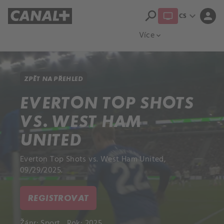
search
expand_more
person
CS
Přehled titulů
Apple TV
Moloch
Více
expand_more
ZPĚT NA PŘEHLED
EVERTON TOP SHOTS
VS. WEST HAM
UNITED
Everton Top Shots vs. West Ham United,
09/29/2025.
REGISTROVAT
Žánr:
Sport
Rok: 2025