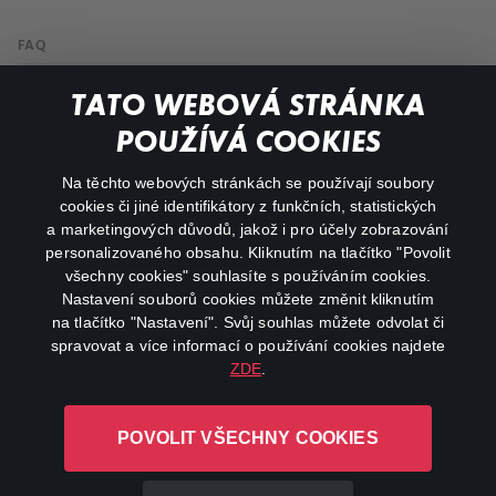
FAQ
Můj účet
TATO WEBOVÁ STRÁNKA
Důležité odkazy
POUŽÍVÁ COOKIES
Na těchto webových stránkách se používají soubory
facebook
instagram
cookies či jiné identifikátory z funkčních, statistických
a marketingových důvodů, jakož i pro účely zobrazování
personalizovaného obsahu. Kliknutím na tlačítko "Povolit
youtube
všechny cookies" souhlasíte s používáním cookies.
Nastavení souborů cookies můžete změnit kliknutím
na tlačítko "Nastavení". Svůj souhlas můžete odvolat či
spravovat a více informací o používání cookies najdete
ZDE
.
Canal+ Luxembourg S. à r.l. se sídlem Rue Albert Borschette 4,
L-1246 Luxembourg R.C.S.
POVOLIT VŠECHNY COOKIES
Luxembourg: B 87.905
Všechna práva vyhrazena