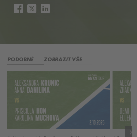
PODOBNÉ
ZOBRAZIT VŠE
keyboard_arrow_right