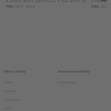
A. Krunic and A. Danilina vs. P. Hon and K. Muchova Match Highlights - BEIJING_Capital Group Diamond ( October 02, 2025)
Film
2025
Sport
Film
2026
Filmy a seriály
Všeobecné podmínky
Drama
Osobní údaje
Komedie
Dokumenty
Akční