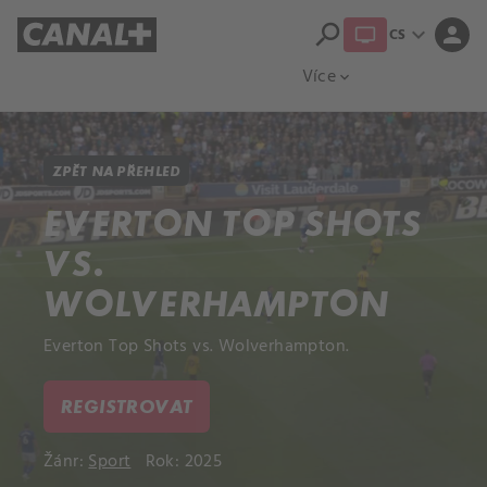
search
expand_more
person
CS
Přehled titulů
Apple TV
Moloch
Více
expand_more
ZPĚT NA PŘEHLED
EVERTON TOP SHOTS
VS.
WOLVERHAMPTON
Everton Top Shots vs. Wolverhampton.
REGISTROVAT
Žánr:
Sport
Rok: 2025