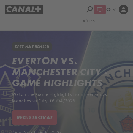
search
expand_more
person
CS
Přehled titulů
Apple TV
Moloch
Více
expand_more
ZPĚT NA PŘEHLED
EVERTON VS.
MANCHESTER CITY -
GAME HIGHLIGHTS
Watch the Game Highlights from Everton vs.
Manchester City, 05/04/2026.
REGISTROVAT
Žánr:
Sport
Rok: 2026