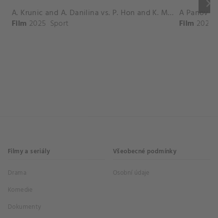
keyboard_arrow_right
A. Krunic and A. Danilina vs. P. Hon and K. Muchova Match Highlights - BEIJING_Capital Group Diamond ( October 02, 2025)
Film
2025
Sport
Film
2026
Filmy a seriály
Všeobecné podmínky
Drama
Osobní údaje
Komedie
Dokumenty