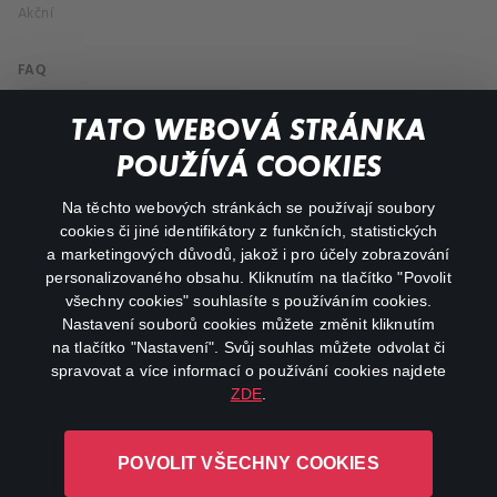
Akční
FAQ
Můj účet
TATO WEBOVÁ STRÁNKA
Důležité odkazy
POUŽÍVÁ COOKIES
Na těchto webových stránkách se používají soubory
facebook
instagram
cookies či jiné identifikátory z funkčních, statistických
a marketingových důvodů, jakož i pro účely zobrazování
personalizovaného obsahu. Kliknutím na tlačítko "Povolit
youtube
všechny cookies" souhlasíte s používáním cookies.
Nastavení souborů cookies můžete změnit kliknutím
na tlačítko "Nastavení". Svůj souhlas můžete odvolat či
spravovat a více informací o používání cookies najdete
ZDE
.
Canal+ Luxembourg S. à r.l. se sídlem Rue Albert Borschette 4,
L-1246 Luxembourg R.C.S.
POVOLIT VŠECHNY COOKIES
Luxembourg: B 87.905