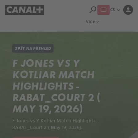
search
expand_more
person
CS
Přehled titulů
Apple TV
Moloch
Více
expand_more
ZPĚT NA PŘEHLED
F JONES VS Y
KOTLIAR MATCH
HIGHLIGHTS -
RABAT_COURT 2 (
MAY 19, 2026)
F Jones vs Y Kotliar Match Highlights -
RABAT_Court 2 ( May 19, 2026).