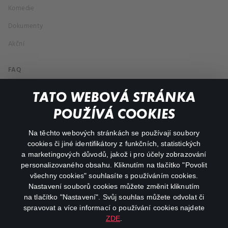
Komedie
Dokumenty
Akční
FAQ
Můj účet
TATO WEBOVÁ STRÁNKA
Důležité odkazy
POUŽÍVÁ COOKIES
Na těchto webových stránkách se používají soubory
facebook
instagram
cookies či jiné identifikátory z funkčních, statistických
a marketingových důvodů, jakož i pro účely zobrazování
personalizovaného obsahu. Kliknutím na tlačítko "Povolit
youtube
všechny cookies" souhlasíte s používáním cookies.
Nastavení souborů cookies můžete změnit kliknutím
na tlačítko "Nastavení". Svůj souhlas můžete odvolat či
spravovat a více informací o používání cookies najdete
ZDE
.