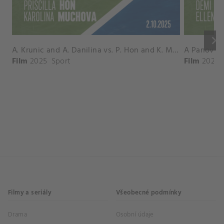
keyboard_arrow_right
A. Krunic and A. Danilina vs. P. Hon and K. Muchova Match Highlights - BEIJING_Capital Group Diamond ( October 02, 2025)
Film
2025
Sport
Film
2026
Filmy a seriály
Všeobecné podmínky
Drama
Osobní údaje