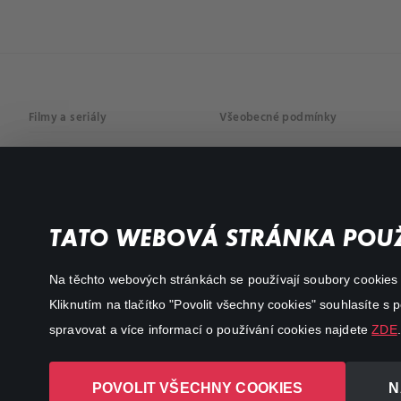
Filmy a seriály
Všeobecné podmínky
Drama
Osobní údaje
Komedie
Dokumenty
TATO WEBOVÁ STRÁNKA POUŽ
Akční
Na těchto webových stránkách se používají soubory cookies či
Kliknutím na tlačítko "Povolit všechny cookies" souhlasíte s
spravovat a více informací o používání cookies najdete
ZDE
.
POVOLIT VŠECHNY COOKIES
N