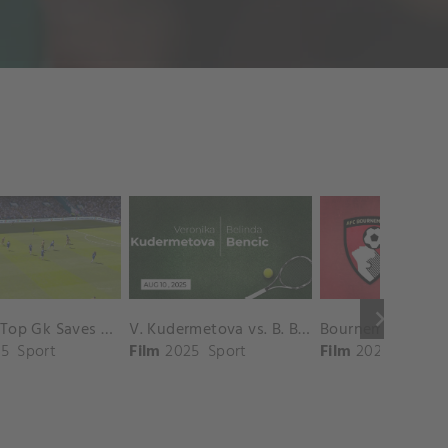
keyboard_arrow_right
Chelsea Top Gk Saves vs. Crystal Palace
V. Kudermetova vs. B. Bencic Match Highlights - CINCINNATI_Champions Court ( August 10, 2025)
5
Sport
Film
2025
Sport
Film
2025
Sport