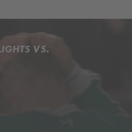
ch
Dcera národa
IGHTS VS.