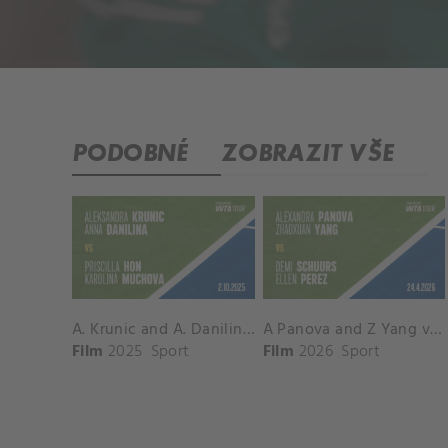
PODOBNÉ
ZOBRAZIT VŠE
A. Krunic and A. Danilina vs. P. Hon and K. Muchova Match Highlights - BEIJING_Capital Group Diamond ( October 02, 2025)
A Panova and Z Yang vs D Schuurs and E Perez Match Highlights - MADRID_Court 8 ( April 24, 2026)
Film
2025
Sport
Film
2026
Sport