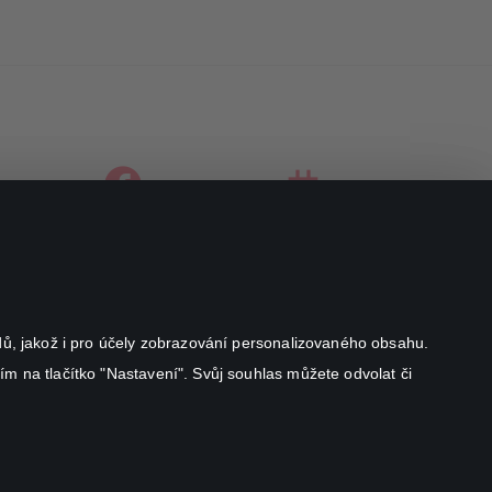
facebook
instagram
youtube
odů, jakož i pro účely zobrazování personalizovaného obsahu.
ím na tlačítko "Nastavení". Svůj souhlas můžete odvolat či
Canal+ Luxembourg S. à r.l. se sídlem Rue Albert Borschette 4,
L-1246 Luxembourg R.C.S.
Luxembourg: B 87.905
Všechna práva vyhrazena