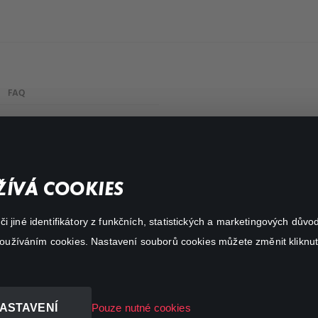
FAQ
Můj účet
Důležité odkazy
ÍVÁ COOKIES
 jiné identifikátory z funkčních, statistických a marketingových dův
 používáním cookies. Nastavení souborů cookies můžete změnit kliknut
ASTAVENÍ
Pouze nutné cookies