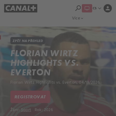
search
expand_more
person
CS
Přehled titulů
Apple TV
Moloch
Více
expand_more
ZPĚT NA PŘEHLED
FLORIAN WIRTZ
HIGHLIGHTS VS.
EVERTON
Florian Wirtz Highlights vs. Everton, 04/19/2026.
REGISTROVAT
Žánr:
Sport
Rok: 2026