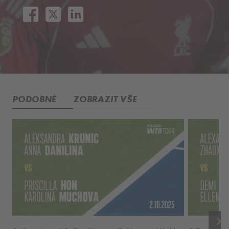
PODOBNÉ
ZOBRAZIT VŠE
keyboard_arrow_right