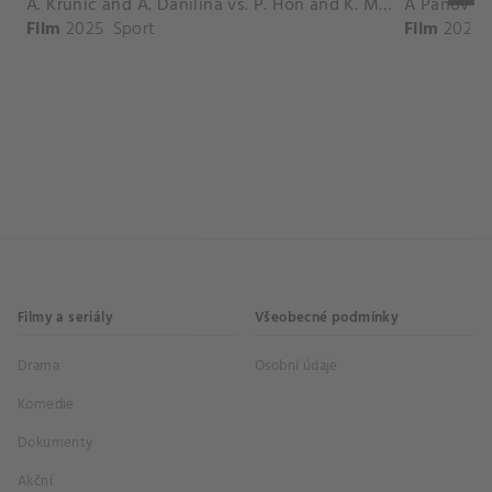
A. Krunic and A. Danilina vs. P. Hon and K. Muchova Match Highlights - BEIJING_Capital Group Diamond ( October 02, 2025)
Film
2025
Sport
Film
2026
Filmy a seriály
Všeobecné podmínky
Drama
Osobní údaje
Komedie
Dokumenty
Akční