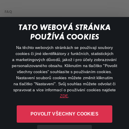
FAQ
Můj účet
TATO WEBOVÁ STRÁNKA
Důležité odkazy
POUŽÍVÁ COOKIES
Na těchto webových stránkách se používají soubory
facebook
instagram
cookies či jiné identifikátory z funkčních, statistických
a marketingových důvodů, jakož i pro účely zobrazování
personalizovaného obsahu. Kliknutím na tlačítko "Povolit
youtube
všechny cookies" souhlasíte s používáním cookies.
Nastavení souborů cookies můžete změnit kliknutím
na tlačítko "Nastavení". Svůj souhlas můžete odvolat či
spravovat a více informací o používání cookies najdete
ZDE
.
Canal+ Luxembourg S. à r.l. se sídlem Rue Albert Borschette 4,
L-1246 Luxembourg R.C.S.
POVOLIT VŠECHNY COOKIES
Luxembourg: B 87.905
Všechna práva vyhrazena