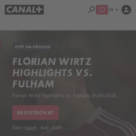
search
expand_more
person
CS
Přehled titulů
Apple TV
Moloch
Dcera národa
ZPĚT NA PŘEHLED
FLORIAN WIRTZ
HIGHLIGHTS VS.
FULHAM
Florian Wirtz Highlights vs. Fulham, 01/04/2026.
REGISTROVAT
Žánr:
Sport
Rok: 2026