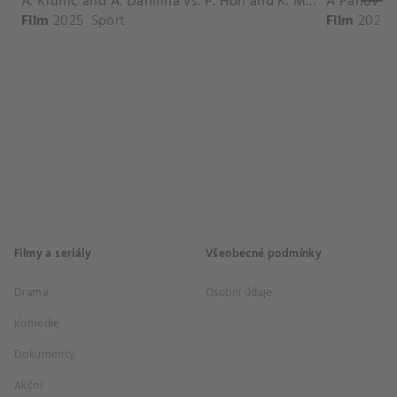
A. Krunic and A. Danilina vs. P. Hon and K. Muchova Match Highlights - BEIJING_Capital Group Diamond ( October 02, 2025)
Film
2025
Sport
Film
2026
Filmy a seriály
Všeobecné podmínky
Drama
Osobní údaje
Komedie
Dokumenty
Akční