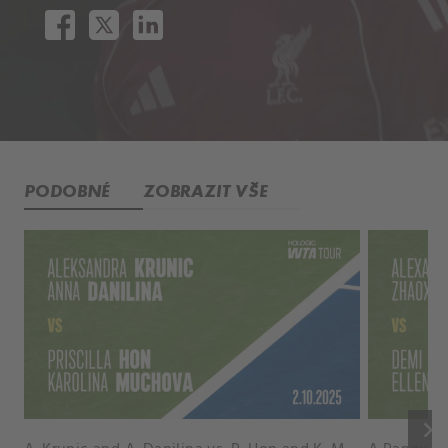
PODOBNÉ
ZOBRAZIT VŠE
keyboard_arrow_right