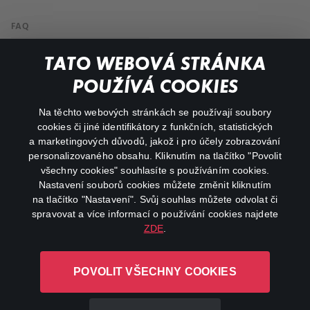
FAQ
Můj účet
TATO WEBOVÁ STRÁNKA
Důležité odkazy
POUŽÍVÁ COOKIES
Na těchto webových stránkách se používají soubory
facebook
instagram
cookies či jiné identifikátory z funkčních, statistických
a marketingových důvodů, jakož i pro účely zobrazování
personalizovaného obsahu. Kliknutím na tlačítko "Povolit
youtube
všechny cookies" souhlasíte s používáním cookies.
Nastavení souborů cookies můžete změnit kliknutím
na tlačítko "Nastavení". Svůj souhlas můžete odvolat či
spravovat a více informací o používání cookies najdete
ZDE
.
Canal+ Luxembourg S. à r.l. se sídlem Rue Albert Borschette 4,
L-1246 Luxembourg R.C.S.
POVOLIT VŠECHNY COOKIES
Luxembourg: B 87.905
Všechna práva vyhrazena