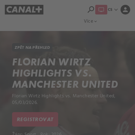
search
expand_more
person
CS
Přehled titulů
Apple TV
Moloch
Více
expand_more
ZPĚT NA PŘEHLED
FLORIAN WIRTZ
HIGHLIGHTS VS.
MANCHESTER UNITED
Florian Wirtz Highlights vs. Manchester United,
05/03/2026.
REGISTROVAT
Žánr:
Sport
Rok: 2026