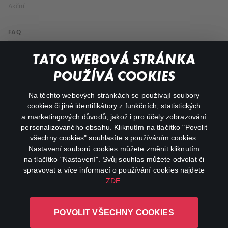
Akční
FAQ
Můj účet
TATO WEBOVÁ STRÁNKA
Důležité odkazy
POUŽÍVÁ COOKIES
Na těchto webových stránkách se používají soubory
facebook
instagram
cookies či jiné identifikátory z funkčních, statistických
a marketingových důvodů, jakož i pro účely zobrazování
personalizovaného obsahu. Kliknutím na tlačítko "Povolit
youtube
všechny cookies" souhlasíte s používáním cookies.
Nastavení souborů cookies můžete změnit kliknutím
na tlačítko "Nastavení". Svůj souhlas můžete odvolat či
spravovat a více informací o používání cookies najdete
ZDE
.
Canal+ Luxembourg S. à r.l. se sídlem Rue Albert Borschette 4,
L-1246 Luxembourg R.C.S.
POVOLIT VŠECHNY COOKIES
Luxembourg: B 87.905