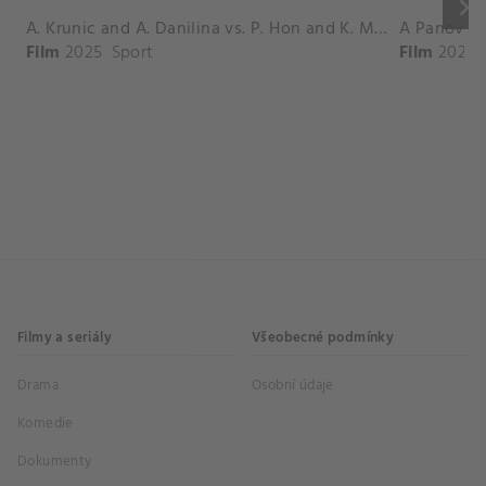
keyboard_arrow_right
A. Krunic and A. Danilina vs. P. Hon and K. Muchova Match Highlights - BEIJING_Capital Group Diamond ( October 02, 2025)
Film
2025
Sport
Film
2026
Filmy a seriály
Všeobecné podmínky
Drama
Osobní údaje
Komedie
Dokumenty