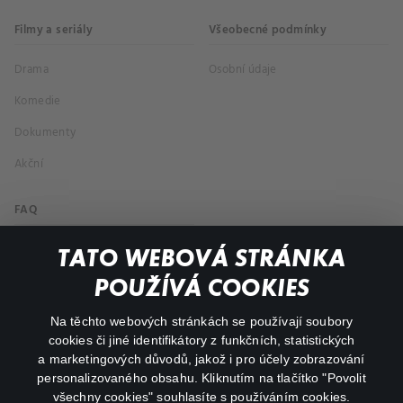
Filmy a seriály
Všeobecné podmínky
Drama
Osobní údaje
Komedie
Dokumenty
Akční
FAQ
Můj účet
TATO WEBOVÁ STRÁNKA
Důležité odkazy
POUŽÍVÁ COOKIES
Na těchto webových stránkách se používají soubory
facebook
instagram
cookies či jiné identifikátory z funkčních, statistických
a marketingových důvodů, jakož i pro účely zobrazování
personalizovaného obsahu. Kliknutím na tlačítko "Povolit
youtube
všechny cookies" souhlasíte s používáním cookies.