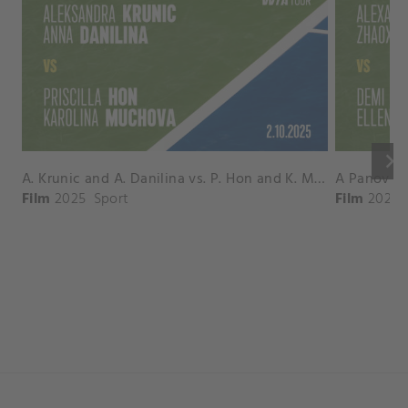
keyboard_arrow_right
A. Krunic and A. Danilina vs. P. Hon and K. Muchova Match Highlights - BEIJING_Capital Group Diamond ( October 02, 2025)
Film
2025
Sport
Film
2026