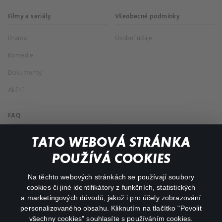
Filmy a seriály
Všeobecné podmínky
Drama
Osobní údaje
Komedie
Dokumenty
Akční
FAQ
Můj účet
TATO WEBOVÁ STRÁNKA
Důležité odkazy
POUŽÍVÁ COOKIES
Na těchto webových stránkách se používají soubory
facebook
instagram
cookies či jiné identifikátory z funkčních, statistických
a marketingových důvodů, jakož i pro účely zobrazování
personalizovaného obsahu. Kliknutím na tlačítko "Povolit
youtube
všechny cookies" souhlasíte s používáním cookies.