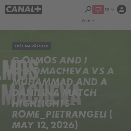
search
expand_more
person
CS
Přehled titulů
Apple TV
Moloch
Více
expand_more
ZPĚT NA PŘEHLED
G OLMOS AND I
KHROMACHEVA VS A
MUHAMMAD AND A
DANILINA MATCH
HIGHLIGHTS -
ROME_PIETRANGELI (
MAY 12, 2026)