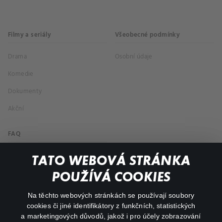
Filmy a seriály
Všeobecné podmínky
Drama
Osobní údaje
Komedie
Dokumenty
Akční
FAQ
Můj účet
TATO WEBOVÁ STRÁNKA
Důležité odkazy
POUŽÍVÁ COOKIES
Na těchto webových stránkách se používají soubory
facebook
instagram
cookies či jiné identifikátory z funkčních, statistických
a marketingových důvodů, jakož i pro účely zobrazování