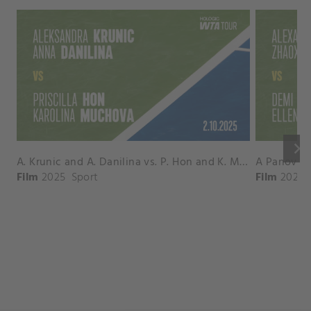
keyboard_arrow_right
A. Krunic and A. Danilina vs. P. Hon and K. Muchova Match Highlights - BEIJING_Capital Group Diamond ( October 02, 2025)
Film
2025
Sport
Film
2026