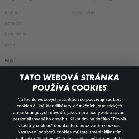
Drama
Osobní údaje
Komedie
Dokumenty
Akční
FAQ
Můj účet
TATO WEBOVÁ STRÁNKA
Důležité odkazy
POUŽÍVÁ COOKIES
Na těchto webových stránkách se používají soubory
facebook
instagram
cookies či jiné identifikátory z funkčních, statistických
a marketingových důvodů, jakož i pro účely zobrazování
personalizovaného obsahu. Kliknutím na tlačítko "Povolit
youtube
všechny cookies" souhlasíte s používáním cookies.
Nastavení souborů cookies můžete změnit kliknutím
na tlačítko "Nastavení". Svůj souhlas můžete odvolat či