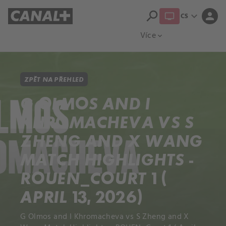
search
expand_more
person
CS
Přehled titulů
Apple TV
Moloch
Více
expand_more
ZPĚT NA PŘEHLED
G OLMOS AND I
KHROMACHEVA VS S
ZHENG AND X WANG
MATCH HIGHLIGHTS -
ROUEN_COURT 1 (
APRIL 13, 2026)
G Olmos and I Khromacheva vs S Zheng and X