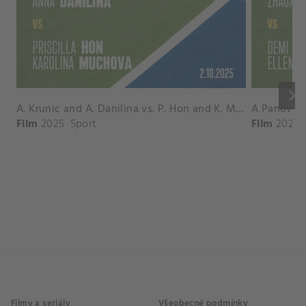
keyboard_arrow_right
A. Krunic and A. Danilina vs. P. Hon and K. Muchova Match Highlights - BEIJING_Capital Group Diamond ( October 02, 2025)
Film
2025
Sport
Film
2026
Filmy a seriály
Všeobecné podmínky