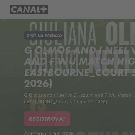
Přehled titulů
Apple TV
Molo
ZPĚT NA PŘEHLED
G OLMOS AND I NEEL 
AND F WU MATCH HIG
EASTBOURNE_COURT 5 
2026)
G Olmos and I Neel vs E Hozumi and F Wu Match H
EASTBOURNE_Court 5 ( June 23, 2026).
REGISTROVAT
Žánr:
Sport
Rok: 2026