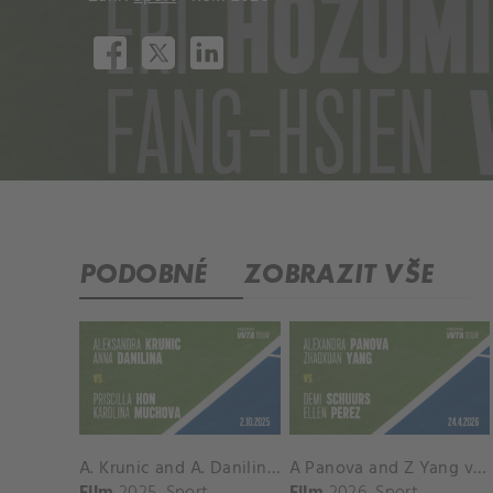
PODOBNÉ
ZOBRAZIT VŠE
A. Krunic and A. Danilina vs. P. Hon and K. Muchova Match Highlights - BEIJING_Capital Group Diamond ( October 02, 2025)
A Panova and Z Yang vs D Schuurs and E Perez Match Highlights - MADRID_Court 8 ( April 24, 2026)
Film
2025
Sport
Film
2026
Sport