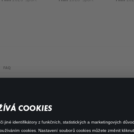
FAQ
Můj účet
Důležité odkazy
ÍVÁ COOKIES
 jiné identifikátory z funkčních, statistických a marketingových dův
 používáním cookies. Nastavení souborů cookies můžete změnit kliknut