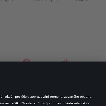
facebook
instagram
youtube
odů, jakož i pro účely zobrazování personalizovaného obsahu.
ím na tlačítko "Nastavení". Svůj souhlas můžete odvolat či