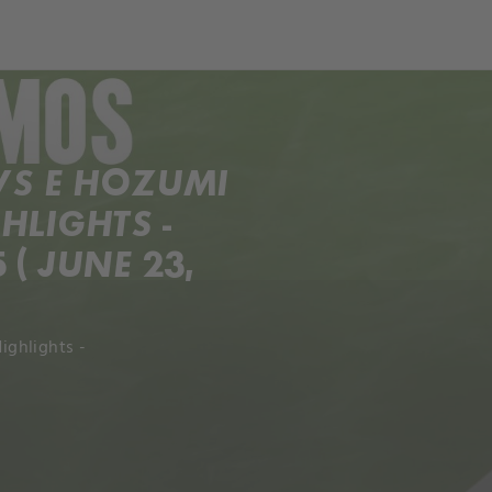
ch
Dcera národa
VS E HOZUMI
HLIGHTS -
( JUNE 23,
ighlights -