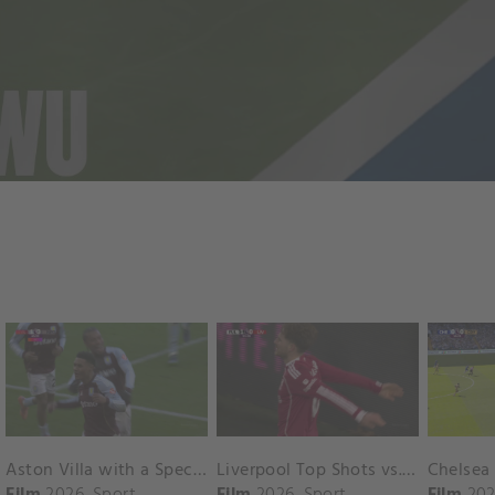
Aston Villa with a Spectacular Goal vs. Nottingham Forest
Liverpool Top Shots vs. Fulham
Film
2026
Sport
Film
2026
Sport
Film
202