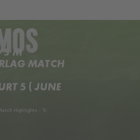
ch
Dcera národa
VS M
ERLAG MATCH
T 5 ( JUNE
atch Highlights - 'S-