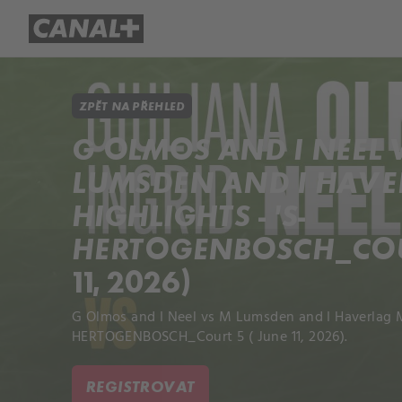
Přehled titulů
Apple TV
Molo
ZPĚT NA PŘEHLED
G OLMOS AND I NEEL 
LUMSDEN AND I HAV
HIGHLIGHTS - 'S-
HERTOGENBOSCH_COUR
11, 2026)
G Olmos and I Neel vs M Lumsden and I Haverlag M
HERTOGENBOSCH_Court 5 ( June 11, 2026).
REGISTROVAT