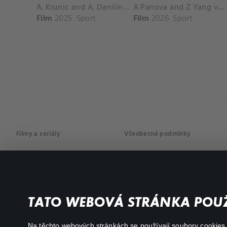
A. Krunic and A. Danilina vs. P. Hon and K. Muchova Match Highlights - BEIJING_Capital Group Diamond ( October 02, 2025)
A Panova and Z Yang vs D Schuurs and E Perez Match Highlights - MADRID_Court 8 ( April 24, 2026)
Film
2025
Sport
Film
2026
Sport
Filmy a seriály
Všeobecné podmínky
Drama
Osobní údaje
Komedie
Dokumenty
TATO WEBOVÁ STRÁNKA POUŽ
Akční
Na těchto webových stránkách se používají soubory cookies či