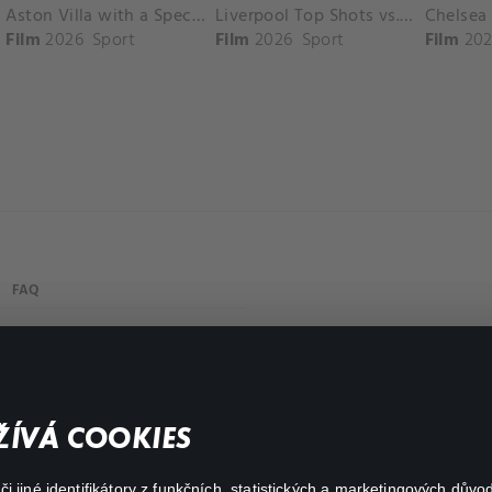
Aston Villa with a Spectacular Goal vs. Nottingham Forest
Liverpool Top Shots vs. Fulham
Film
2026
Sport
Film
2026
Sport
Film
202
FAQ
Můj účet
Důležité odkazy
ÍVÁ COOKIES
 jiné identifikátory z funkčních, statistických a marketingových dův