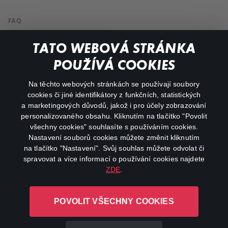
FAQ
Můj účet
TATO WEBOVÁ STRÁNKA
Důležité odkazy
POUŽÍVÁ COOKIES
Na těchto webových stránkách se používají soubory
facebook
instagram
cookies či jiné identifikátory z funkčních, statistických
a marketingových důvodů, jakož i pro účely zobrazování
personalizovaného obsahu. Kliknutím na tlačítko "Povolit
youtube
všechny cookies" souhlasíte s používáním cookies.
Nastavení souborů cookies můžete změnit kliknutím
na tlačítko "Nastavení". Svůj souhlas můžete odvolat či
spravovat a více informací o používání cookies najdete
ZDE
.
Canal+ Luxembourg S. à r.l. se sídlem Rue Albert Borschette 4,
L-1246 Luxembourg R.C.S.
POVOLIT VŠECHNY COOKIES
Luxembourg: B 87.905
Všechna práva vyhrazena