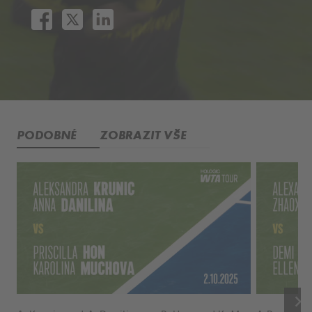
PODOBNÉ
ZOBRAZIT VŠE
keyboard_arrow_right