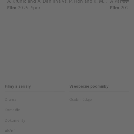
A. Krunic and A. Danilina vs. P. Hon and K. Muchova Match Highlights - BEIJING_Capital Group Diamond ( October 02, 2025)
Film
2025
Sport
Film
2026
Filmy a seriály
Všeobecné podmínky
Drama
Osobní údaje
Komedie
Dokumenty
Akční