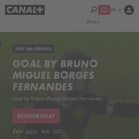
search
expand_more
person
CS
Přehled titulů
Apple TV
Moloch
Více
expand_more
ZPĚT NA PŘEHLED
GOAL BY BRUNO
MIGUEL BORGES
FERNANDES
Goal by Bruno Miguel Borges Fernandes.
REGISTROVAT
Žánr:
Sport
Rok: 2025