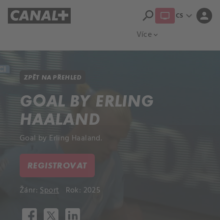
search
expand_more
person
CS
Přehled titulů
Apple TV
Moloch
Více
expand_more
ZPĚT NA PŘEHLED
GOAL BY ERLING
HAALAND
Goal by Erling Haaland.
REGISTROVAT
Žánr:
Sport
Rok: 2025