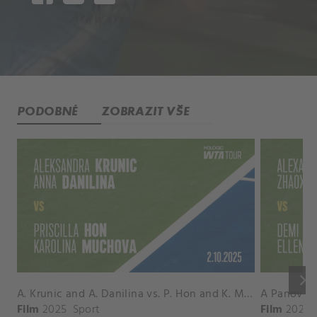
PODOBNÉ
ZOBRAZIT VŠE
keyboard_arrow_right
A. Krunic and A. Danilina vs. P. Hon and K. Muchova Match Highlights - BEIJING_Capital Group Diamond ( October 02, 2025)
Film
2025
Sport
Film
2026