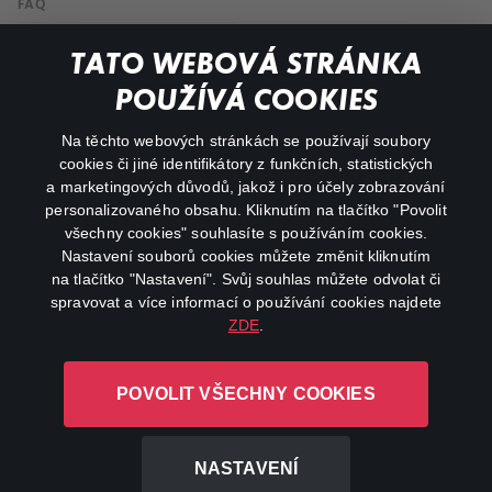
FAQ
Můj účet
TATO WEBOVÁ STRÁNKA
Důležité odkazy
POUŽÍVÁ COOKIES
Na těchto webových stránkách se používají soubory
facebook
instagram
cookies či jiné identifikátory z funkčních, statistických
a marketingových důvodů, jakož i pro účely zobrazování
personalizovaného obsahu. Kliknutím na tlačítko "Povolit
youtube
všechny cookies" souhlasíte s používáním cookies.
Nastavení souborů cookies můžete změnit kliknutím
na tlačítko "Nastavení". Svůj souhlas můžete odvolat či
spravovat a více informací o používání cookies najdete
ZDE
.
Canal+ Luxembourg S. à r.l. se sídlem Rue Albert Borschette 4,
L-1246 Luxembourg R.C.S.
POVOLIT VŠECHNY COOKIES
Luxembourg: B 87.905
Všechna práva vyhrazena
NASTAVENÍ
©
2026