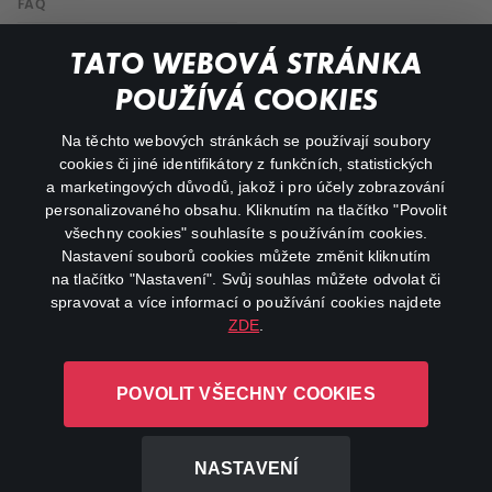
FAQ
Můj účet
TATO WEBOVÁ STRÁNKA
Důležité odkazy
POUŽÍVÁ COOKIES
Na těchto webových stránkách se používají soubory
facebook
instagram
cookies či jiné identifikátory z funkčních, statistických
a marketingových důvodů, jakož i pro účely zobrazování
personalizovaného obsahu. Kliknutím na tlačítko "Povolit
youtube
všechny cookies" souhlasíte s používáním cookies.
Nastavení souborů cookies můžete změnit kliknutím
na tlačítko "Nastavení". Svůj souhlas můžete odvolat či
spravovat a více informací o používání cookies najdete
ZDE
.
Canal+ Luxembourg S. à r.l. se sídlem Rue Albert Borschette 4,
L-1246 Luxembourg R.C.S.
POVOLIT VŠECHNY COOKIES
Luxembourg: B 87.905
Všechna práva vyhrazena
NASTAVENÍ
©
2026