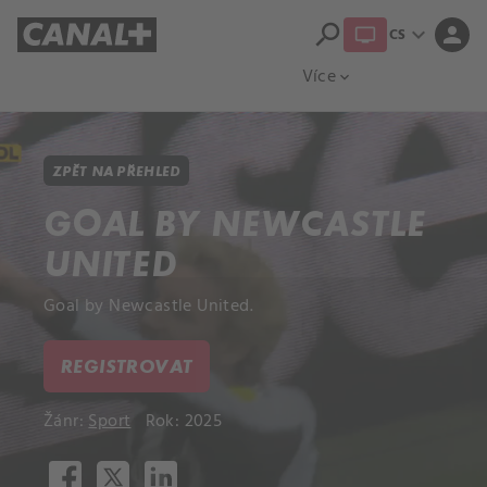
search
expand_more
person
CS
Přehled titulů
Apple TV
Moloch
Více
expand_more
ZPĚT NA PŘEHLED
GOAL BY NEWCASTLE
UNITED
Goal by Newcastle United.
REGISTROVAT
Žánr:
Sport
Rok: 2025