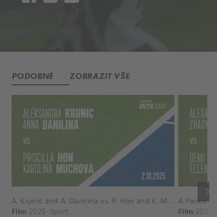
PODOBNÉ
ZOBRAZIT VŠE
keyboard_arrow_right
A. Krunic and A. Danilina vs. P. Hon and K. Muchova Match Highlights - BEIJING_Capital Group Diamond ( October 02, 2025)
Film
2025
Sport
Film
2026