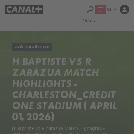
search
expand_more
person
CS
Přehled titulů
Apple TV
Moloch
Více
expand_more
ZPĚT NA PŘEHLED
H BAPTISTE VS R
ZARAZUA MATCH
HIGHLIGHTS -
CHARLESTON_CREDIT
ONE STADIUM ( APRIL
01, 2026)
H Baptiste vs R Zarazua Match Highlights -