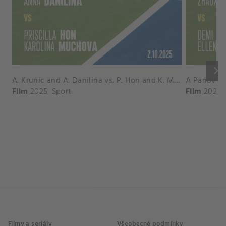
keyboard_arrow_right
A. Krunic and A. Danilina vs. P. Hon and K. Muchova Match Highlights - BEIJING_Capital Group Diamond ( October 02, 2025)
Film
2025
Sport
Film
2026
Filmy a seriály
Všeobecné podmínky