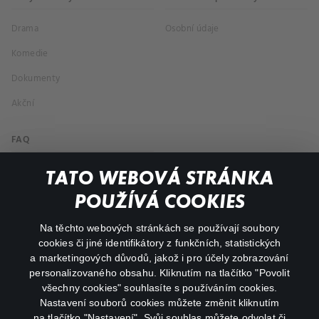
Drama
Osobní údaje
Komedie
Dokumenty
Akční
FAQ
Můj účet
TATO WEBOVÁ STRÁNKA
Důležité odkazy
POUŽÍVÁ COOKIES
Na těchto webových stránkách se používají soubory
facebook
instagram
cookies či jiné identifikátory z funkčních, statistických
a marketingových důvodů, jakož i pro účely zobrazování
personalizovaného obsahu. Kliknutím na tlačítko "Povolit
youtube
všechny cookies" souhlasíte s používáním cookies.
Nastavení souborů cookies můžete změnit kliknutím
na tlačítko "Nastavení". Svůj souhlas můžete odvolat či