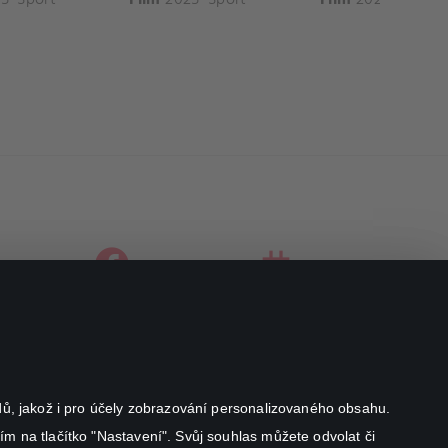
facebook
instagram
youtube
odů, jakož i pro účely zobrazování personalizovaného obsahu.
ím na tlačítko "Nastavení". Svůj souhlas můžete odvolat či