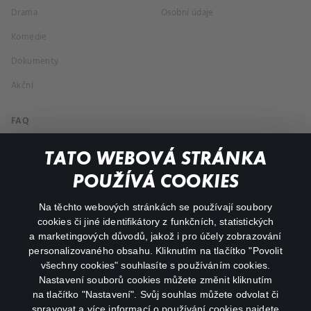
Drama
Osobní údaje
Komedie
Dokumenty
Akční
FAQ
Můj účet
TATO WEBOVÁ STRÁNKA
Důležité odkazy
POUŽÍVÁ COOKIES
Na těchto webových stránkách se používají soubory
facebook
instagram
cookies či jiné identifikátory z funkčních, statistických
a marketingových důvodů, jakož i pro účely zobrazování
personalizovaného obsahu. Kliknutím na tlačítko "Povolit
youtube
všechny cookies" souhlasíte s používáním cookies.
Nastavení souborů cookies můžete změnit kliknutím
na tlačítko "Nastavení". Svůj souhlas můžete odvolat či
spravovat a více informací o používání cookies najdete