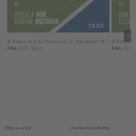
keyboard_arrow_right
A. Krunic and A. Danilina vs. P. Hon and K. Muchova Match Highlights - BEIJING_Capital Group Diamond ( October 02, 2025)
Film
2025
Sport
Film
2026
Filmy a seriály
Všeobecné podmínky