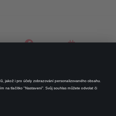
facebook
instagram
youtube
odů, jakož i pro účely zobrazování personalizovaného obsahu.
ím na tlačítko "Nastavení". Svůj souhlas můžete odvolat či
Canal+ Luxembourg S. à r.l. se sídlem Rue Albert Borschette 4,
L-1246 Luxembourg R.C.S.
Luxembourg: B 87.905
Všechna práva vyhrazena