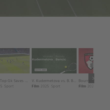
keyboard_arrow_right
Chelsea Top Gk Saves vs. Crystal Palace
V. Kudermetova vs. B. Bencic Match Highlights - CINCINNATI_Champions Court ( August 10, 2025)
5
Sport
Film
2025
Sport
Film
2025
Sport