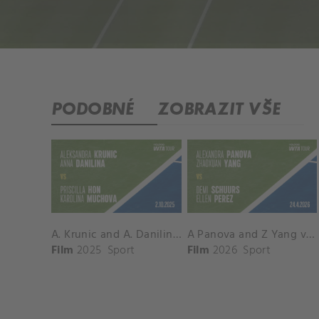
PODOBNÉ
ZOBRAZIT VŠE
A. Krunic and A. Danilina vs. P. Hon and K. Muchova Match Highlights - BEIJING_Capital Group Diamond ( October 02, 2025)
A Panova and Z Yang vs D Schuurs and E Perez Match Highlights - MADRID_Court 8 ( April 24, 2026)
Film
2025
Sport
Film
2026
Sport