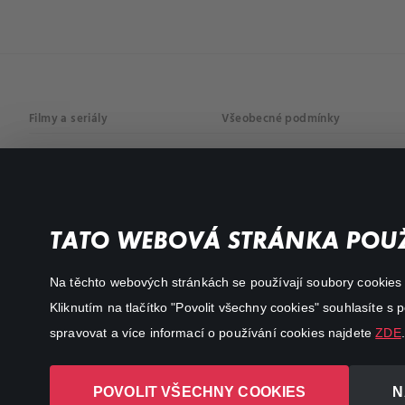
Filmy a seriály
Všeobecné podmínky
Drama
Osobní údaje
Komedie
Dokumenty
TATO WEBOVÁ STRÁNKA POUŽ
Akční
Na těchto webových stránkách se používají soubory cookies či
Kliknutím na tlačítko "Povolit všechny cookies" souhlasíte s
spravovat a více informací o používání cookies najdete
ZDE
.
POVOLIT VŠECHNY COOKIES
N