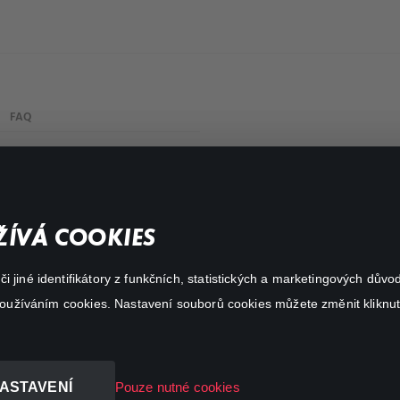
FAQ
Můj účet
Důležité odkazy
ÍVÁ COOKIES
 jiné identifikátory z funkčních, statistických a marketingových dův
 používáním cookies. Nastavení souborů cookies můžete změnit kliknut
ASTAVENÍ
Pouze nutné cookies