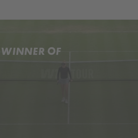
ch
Dcera národa
A WINNER OF